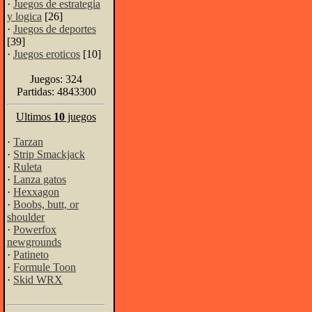
·
Juegos de estrategia
y logica
[26]
·
Juegos de deportes
[39]
·
Juegos eroticos
[10]
Juegos: 324
Partidas: 4843300
Ultimos
10
juegos
·
Tarzan
·
Strip Smackjack
·
Ruleta
·
Lanza gatos
·
Hexxagon
·
Boobs, butt, or
shoulder
·
Powerfox
newgrounds
·
Patineto
·
Formule Toon
·
Skid WRX