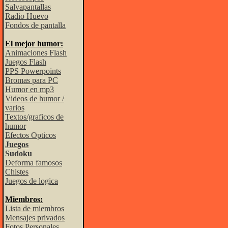
Salvapantallas
Radio Huevo
Fondos de pantalla
El mejor humor:
Animaciones Flash
Juegos Flash
PPS Powerpoints
Bromas para PC
Humor en mp3
Videos de humor /
varios
Textos/graficos de
humor
Efectos Opticos
Juegos
Sudoku
Deforma famosos
Chistes
Juegos de logica
Miembros:
Lista de miembros
Mensajes privados
Fotos Personales