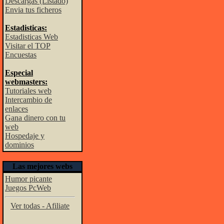
Descargas (Listado)
Envia tus ficheros
Estadisticas:
Estadisticas Web
Visitar el TOP
Encuestas
Especial
webmasters:
Tutoriales web
Intercambio de
enlaces
Gana dinero con tu
web
Hospedaje y
dominios
Las mejores webs
Humor picante
Juegos PcWeb
Ver todas - Afiliate