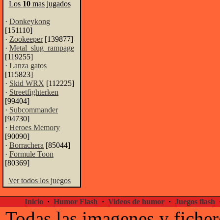
Los
10
mas jugados
·
Donkeykong
[151110]
·
Zookeeper
[139877]
·
Metal_slug_rampage
[119255]
·
Lanza gatos
[115823]
·
Skid WRX
[112225]
·
Streetfighterken
[99404]
·
Subcommander
[94730]
·
Heroes Memory
[90090]
·
Borrachera
[85044]
·
Formule Toon
[80369]
Ver todos los juegos
Inicio
·
Humor Flash
·
Videos de humor
·
Juegos flash
Todas las imagenes y ficher