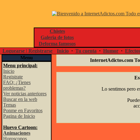
Chistes
Galeria de fotos
Deforma famosos
Loguearse | Registrarse
Inicio
·
Tu cuenta
·
Humor
·
Efecto
Menu
InternetAdictos.com To
Menu principal:
Inicio
Registrate
Es
FAQ: ¿Tienes
problemas?
Lo sentimos pero es
Ver noticias anteriores
Buscar en la web
Puedes
Temas
acc
Ponme en Favoritos
Pagina de Inicio
Huevo Cartoon:
Animaciones
Horoscopos