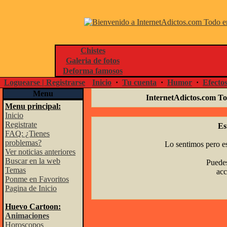
Chistes
Galeria de fotos
Deforma famosos
Loguearse | Registrarse
Inicio
·
Tu cuenta
·
Humor
·
Efecto
Menu
InternetAdictos.com To
Menu principal:
Inicio
Registrate
Es
FAQ: ¿Tienes
problemas?
Lo sentimos pero es
Ver noticias anteriores
Buscar en la web
Puedes
Temas
acc
Ponme en Favoritos
Pagina de Inicio
Huevo Cartoon:
Animaciones
Horoscopos