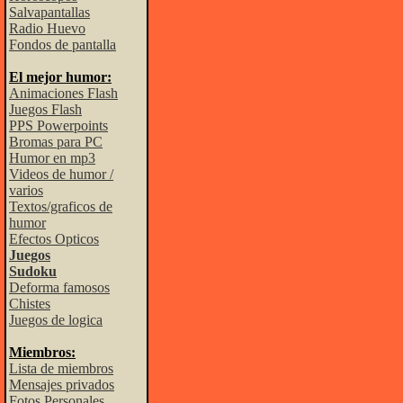
Salvapantallas
Radio Huevo
Fondos de pantalla
El mejor humor:
Animaciones Flash
Juegos Flash
PPS Powerpoints
Bromas para PC
Humor en mp3
Videos de humor /
varios
Textos/graficos de
humor
Efectos Opticos
Juegos
Sudoku
Deforma famosos
Chistes
Juegos de logica
Miembros:
Lista de miembros
Mensajes privados
Fotos Personales