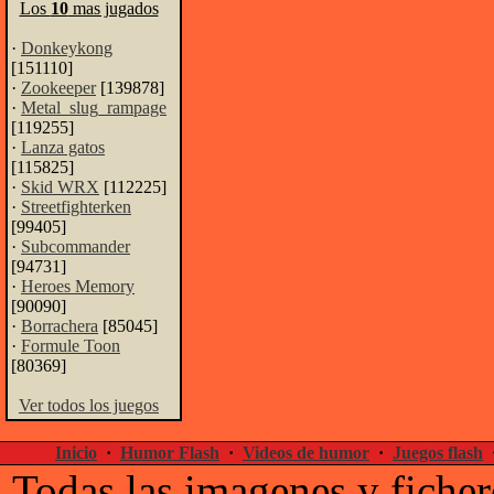
Los
10
mas jugados
·
Donkeykong
[151110]
·
Zookeeper
[139878]
·
Metal_slug_rampage
[119255]
·
Lanza gatos
[115825]
·
Skid WRX
[112225]
·
Streetfighterken
[99405]
·
Subcommander
[94731]
·
Heroes Memory
[90090]
·
Borrachera
[85045]
·
Formule Toon
[80369]
Ver todos los juegos
Inicio
·
Humor Flash
·
Videos de humor
·
Juegos flash
Todas las imagenes y ficher