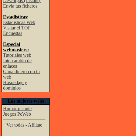
Descargas (Listado)
Envia tus ficheros
Estadisticas:
Estadisticas Web
Visitar el TOP
Encuestas
Especial
webmasters:
Tutoriales web
Intercambio de
enlaces
Gana dinero con tu
web
Hospedaje y
dominios
Las mejores webs
Humor picante
Juegos PcWeb
Ver todas - Afiliate