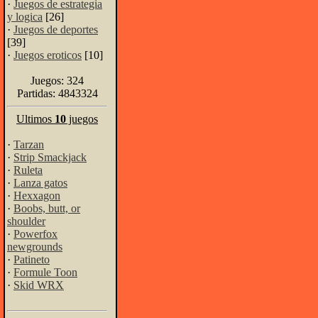
·
Juegos de estrategia
y logica
[26]
·
Juegos de deportes
[39]
·
Juegos eroticos
[10]
Juegos: 324
Partidas: 4843324
Ultimos
10
juegos
·
Tarzan
·
Strip Smackjack
·
Ruleta
·
Lanza gatos
·
Hexxagon
·
Boobs, butt, or
shoulder
·
Powerfox
newgrounds
·
Patineto
·
Formule Toon
·
Skid WRX