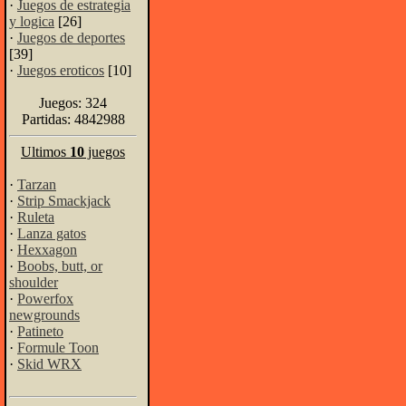
·
Juegos de estrategia
y logica
[26]
·
Juegos de deportes
[39]
·
Juegos eroticos
[10]
Juegos: 324
Partidas: 4842988
Ultimos
10
juegos
·
Tarzan
·
Strip Smackjack
·
Ruleta
·
Lanza gatos
·
Hexxagon
·
Boobs, butt, or
shoulder
·
Powerfox
newgrounds
·
Patineto
·
Formule Toon
·
Skid WRX