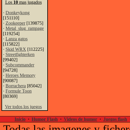
Los
10
mas jugados
·
Donkeykong
[151110]
·
Zookeeper
[139875]
·
Metal_slug_rampage
[119254]
·
Lanza gatos
[115822]
·
Skid WRX
[112225]
·
Streetfighterken
[99402]
·
Subcommander
[94728]
·
Heroes Memory
[90087]
·
Borrachera
[85042]
·
Formule Toon
[80369]
Ver todos los juegos
Inicio
·
Humor Flash
·
Videos de humor
·
Juegos flash
Todas las imagenes y ficher