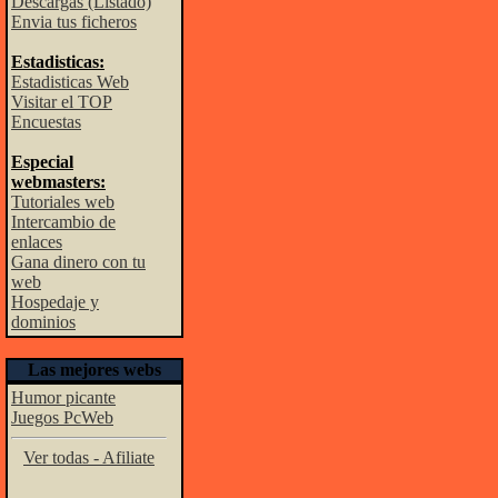
Descargas (Listado)
Envia tus ficheros
Estadisticas:
Estadisticas Web
Visitar el TOP
Encuestas
Especial
webmasters:
Tutoriales web
Intercambio de
enlaces
Gana dinero con tu
web
Hospedaje y
dominios
Las mejores webs
Humor picante
Juegos PcWeb
Ver todas - Afiliate