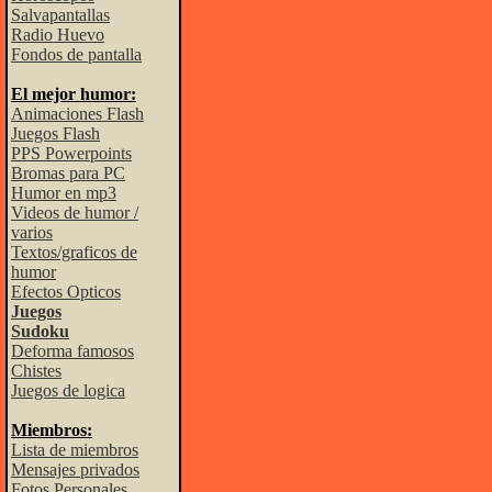
Salvapantallas
Radio Huevo
Fondos de pantalla
El mejor humor:
Animaciones Flash
Juegos Flash
PPS Powerpoints
Bromas para PC
Humor en mp3
Videos de humor /
varios
Textos/graficos de
humor
Efectos Opticos
Juegos
Sudoku
Deforma famosos
Chistes
Juegos de logica
Miembros:
Lista de miembros
Mensajes privados
Fotos Personales