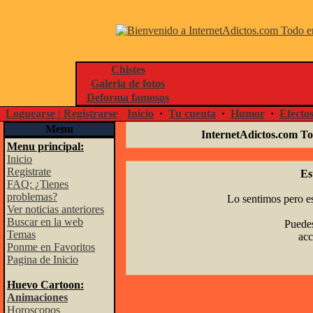
Chistes
Galeria de fotos
Deforma famosos
Loguearse | Registrarse
Inicio
·
Tu cuenta
·
Humor
·
Efecto
Menu
InternetAdictos.com To
Menu principal:
Inicio
Registrate
Es
FAQ: ¿Tienes
problemas?
Lo sentimos pero es
Ver noticias anteriores
Buscar en la web
Puedes
Temas
acc
Ponme en Favoritos
Pagina de Inicio
Huevo Cartoon:
Animaciones
Horoscopos