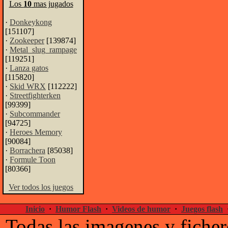
Los
10
mas jugados
·
Donkeykong
[151107]
·
Zookeeper
[139874]
·
Metal_slug_rampage
[119251]
·
Lanza gatos
[115820]
·
Skid WRX
[112222]
·
Streetfighterken
[99399]
·
Subcommander
[94725]
·
Heroes Memory
[90084]
·
Borrachera
[85038]
·
Formule Toon
[80366]
Ver todos los juegos
Inicio
·
Humor Flash
·
Videos de humor
·
Juegos flash
Todas las imagenes y ficher