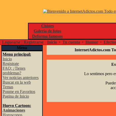
Chistes
Galeria de fotos
Deforma famosos
Loguearse | Registrarse
Inicio
·
Tu cuenta
·
Humor
·
Efecto
Menu
InternetAdictos.com To
Menu principal:
Inicio
Registrate
Es
FAQ: ¿Tienes
problemas?
Lo sentimos pero es
Ver noticias anteriores
Buscar en la web
Puedes
Temas
acc
Ponme en Favoritos
Pagina de Inicio
Huevo Cartoon:
Animaciones
Horoscopos