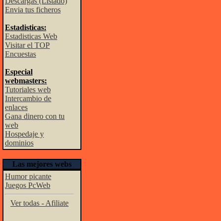
Descargas (Listado)
Envia tus ficheros
Estadisticas:
Estadisticas Web
Visitar el TOP
Encuestas
Especial
webmasters:
Tutoriales web
Intercambio de
enlaces
Gana dinero con tu
web
Hospedaje y
dominios
Las mejores webs
Humor picante
Juegos PcWeb
Ver todas - Afiliate