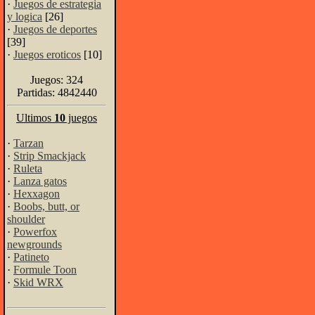
·
Juegos de estrategia
y logica
[26]
·
Juegos de deportes
[39]
·
Juegos eroticos
[10]
Juegos: 324
Partidas: 4842440
Ultimos
10
juegos
·
Tarzan
·
Strip Smackjack
·
Ruleta
·
Lanza gatos
·
Hexxagon
·
Boobs, butt, or
shoulder
·
Powerfox
newgrounds
·
Patineto
·
Formule Toon
·
Skid WRX