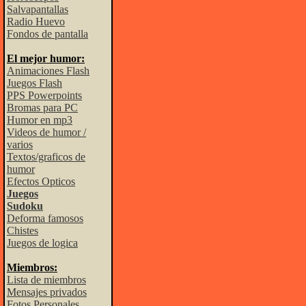
Salvapantallas
Radio Huevo
Fondos de pantalla
El mejor humor:
Animaciones Flash
Juegos Flash
PPS Powerpoints
Bromas para PC
Humor en mp3
Videos de humor /
varios
Textos/graficos de
humor
Efectos Opticos
Juegos
Sudoku
Deforma famosos
Chistes
Juegos de logica
Miembros:
Lista de miembros
Mensajes privados
Fotos Personales