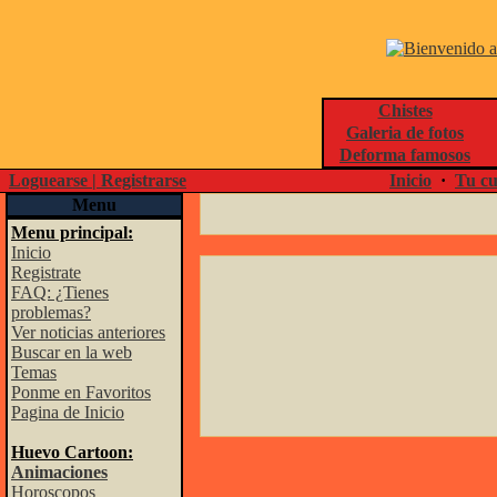
Chistes
Galeria de fotos
Deforma famosos
Loguearse | Registrarse
Inicio
·
Tu cu
Menu
Menu principal:
Inicio
Registrate
FAQ: ¿Tienes
problemas?
Ver noticias anteriores
Buscar en la web
Temas
Ponme en Favoritos
Pagina de Inicio
Huevo Cartoon:
Animaciones
Horoscopos