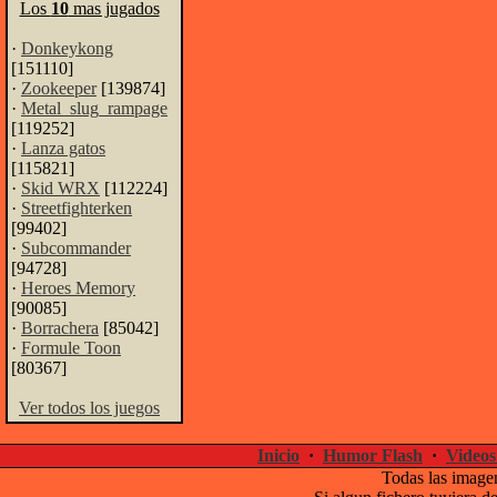
Los
10
mas jugados
·
Donkeykong
[151110]
·
Zookeeper
[139874]
·
Metal_slug_rampage
[119252]
·
Lanza gatos
[115821]
·
Skid WRX
[112224]
·
Streetfighterken
[99402]
·
Subcommander
[94728]
·
Heroes Memory
[90085]
·
Borrachera
[85042]
·
Formule Toon
[80367]
Ver todos los juegos
Inicio
·
Humor Flash
·
Videos
Todas las imagen