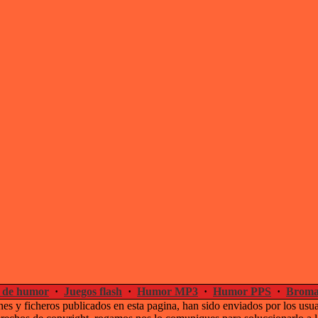
 de humor
·
Juegos flash
·
Humor MP3
·
Humor PPS
·
Broma
es y ficheros publicados en esta pagina, han sido enviados por los usu