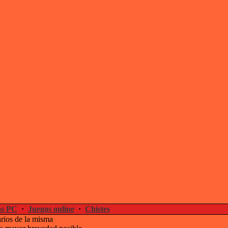
s PC
·
Juegos online
·
Chistes
arios de la misma