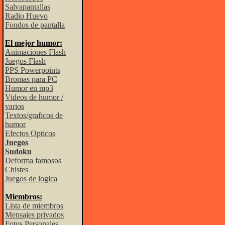
Salvapantallas
Radio Huevo
Fondos de pantalla
El mejor humor:
Animaciones Flash
Juegos Flash
PPS Powerpoints
Bromas para PC
Humor en mp3
Videos de humor /
varios
Textos/graficos de
humor
Efectos Opticos
Juegos
Sudoku
Deforma famosos
Chistes
Juegos de logica
Miembros:
Lista de miembros
Mensajes privados
Fotos Personales