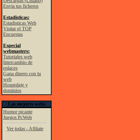
Descargas (Listado)
Envia tus ficheros
Estadisticas:
Estadisticas Web
Visitar el TOP
Encuestas
Especial
webmasters:
Tutoriales web
Intercambio de
enlaces
Gana dinero con tu
web
Hospedaje y
dominios
Las mejores webs
Humor picante
Juegos PcWeb
Ver todas - Afiliate