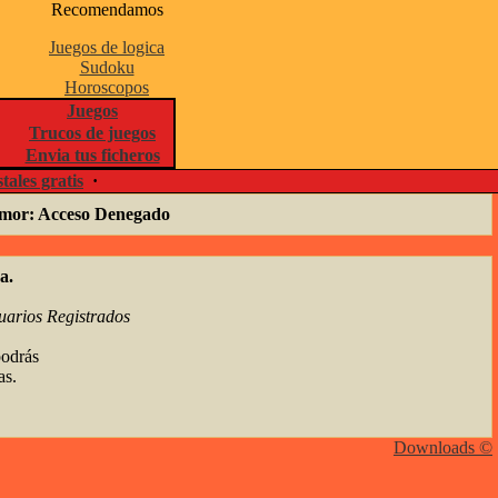
Recomendamos
Juegos de logica
Sudoku
Horoscopos
Juegos
Trucos de juegos
Envia tus ficheros
tales gratis
·
humor: Acceso Denegado
a.
uarios Registrados
podrás
as.
Downloads ©