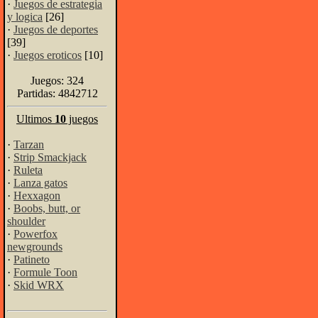
·
Juegos de estrategia
y logica
[26]
·
Juegos de deportes
[39]
·
Juegos eroticos
[10]
Juegos: 324
Partidas: 4842712
Ultimos
10
juegos
·
Tarzan
·
Strip Smackjack
·
Ruleta
·
Lanza gatos
·
Hexxagon
·
Boobs, butt, or
shoulder
·
Powerfox
newgrounds
·
Patineto
·
Formule Toon
·
Skid WRX