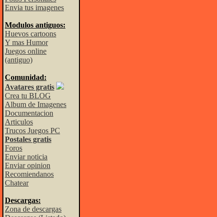
Envia tus imagenes
Modulos antiguos:
Huevos cartoons
Y mas Humor
Juegos online
(antiguo)
Comunidad:
Avatares gratis
Crea tu BLOG
Album de Imagenes
Documentacion
Articulos
Trucos Juegos PC
Postales gratis
Foros
Enviar noticia
Enviar opinion
Recomiendanos
Chatear
Descargas:
Zona de descargas