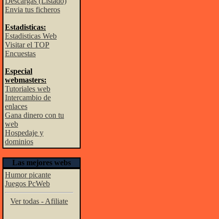
Descargas (Listado)
Envia tus ficheros
Estadisticas:
Estadisticas Web
Visitar el TOP
Encuestas
Especial
webmasters:
Tutoriales web
Intercambio de
enlaces
Gana dinero con tu
web
Hospedaje y
dominios
Las mejores webs
Humor picante
Juegos PcWeb
Ver todas - Afiliate