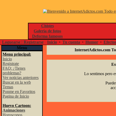
Chistes
Galeria de fotos
Deforma famosos
Loguearse | Registrarse
Inicio
·
Tu cuenta
·
Humor
·
Efecto
Menu
InternetAdictos.com To
Menu principal:
Inicio
Registrate
Es
FAQ: ¿Tienes
problemas?
Lo sentimos pero es
Ver noticias anteriores
Buscar en la web
Puedes
Temas
acc
Ponme en Favoritos
Pagina de Inicio
Huevo Cartoon:
Animaciones
Horoscopos