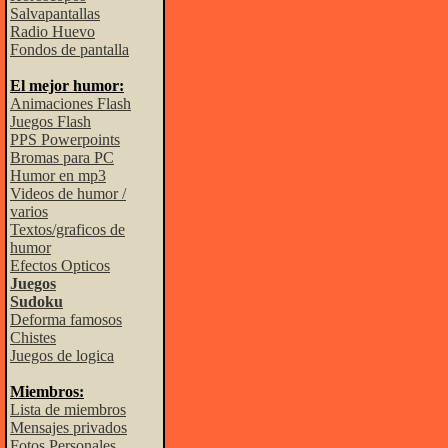
Salvapantallas
Radio Huevo
Fondos de pantalla
El mejor humor:
Animaciones Flash
Juegos Flash
PPS Powerpoints
Bromas para PC
Humor en mp3
Videos de humor /
varios
Textos/graficos de
humor
Efectos Opticos
Juegos
Sudoku
Deforma famosos
Chistes
Juegos de logica
Miembros:
Lista de miembros
Mensajes privados
Fotos Personales