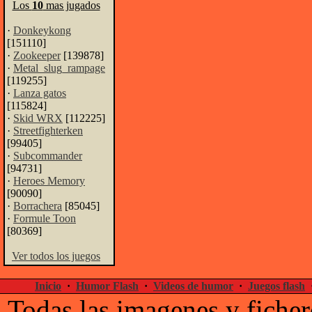
Los
10
mas jugados
·
Donkeykong
[151110]
·
Zookeeper
[139878]
·
Metal_slug_rampage
[119255]
·
Lanza gatos
[115824]
·
Skid WRX
[112225]
·
Streetfighterken
[99405]
·
Subcommander
[94731]
·
Heroes Memory
[90090]
·
Borrachera
[85045]
·
Formule Toon
[80369]
Ver todos los juegos
Inicio
·
Humor Flash
·
Videos de humor
·
Juegos flash
Todas las imagenes y ficher