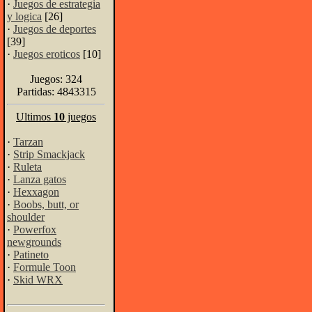
·
Juegos de estrategia
y logica
[26]
·
Juegos de deportes
[39]
·
Juegos eroticos
[10]
Juegos: 324
Partidas: 4843315
Ultimos
10
juegos
·
Tarzan
·
Strip Smackjack
·
Ruleta
·
Lanza gatos
·
Hexxagon
·
Boobs, butt, or
shoulder
·
Powerfox
newgrounds
·
Patineto
·
Formule Toon
·
Skid WRX