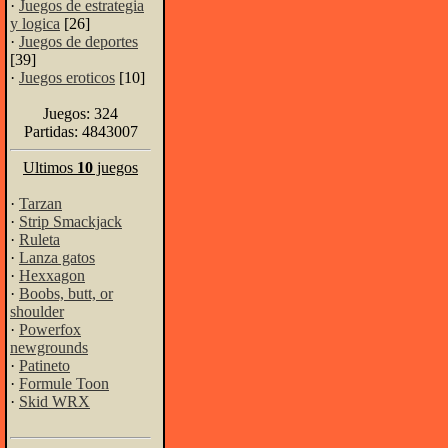
·
Juegos de estrategia
y logica
[26]
·
Juegos de deportes
[39]
·
Juegos eroticos
[10]
Juegos: 324
Partidas: 4843007
Ultimos
10
juegos
·
Tarzan
·
Strip Smackjack
·
Ruleta
·
Lanza gatos
·
Hexxagon
·
Boobs, butt, or
shoulder
·
Powerfox
newgrounds
·
Patineto
·
Formule Toon
·
Skid WRX