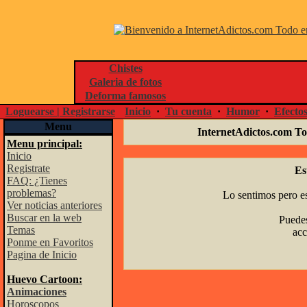
Chistes
Galeria de fotos
Deforma famosos
Loguearse | Registrarse
Inicio
·
Tu cuenta
·
Humor
·
Efecto
Menu
InternetAdictos.com To
Menu principal:
Inicio
Registrate
Es
FAQ: ¿Tienes
problemas?
Lo sentimos pero es
Ver noticias anteriores
Buscar en la web
Puedes
Temas
acc
Ponme en Favoritos
Pagina de Inicio
Huevo Cartoon:
Animaciones
Horoscopos