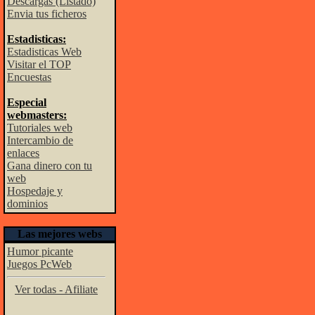
Descargas (Listado)
Envia tus ficheros
Estadisticas:
Estadisticas Web
Visitar el TOP
Encuestas
Especial
webmasters:
Tutoriales web
Intercambio de
enlaces
Gana dinero con tu
web
Hospedaje y
dominios
Las mejores webs
Humor picante
Juegos PcWeb
Ver todas - Afiliate