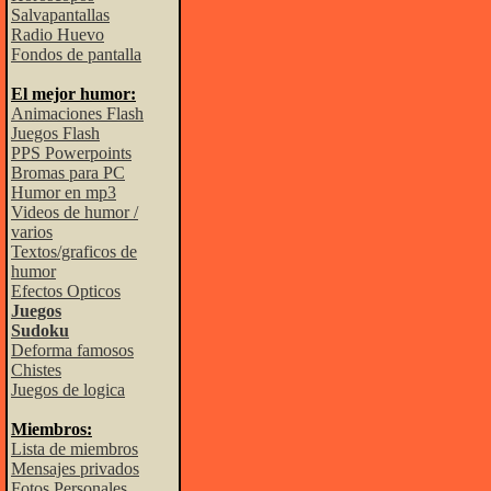
Salvapantallas
Radio Huevo
Fondos de pantalla
El mejor humor:
Animaciones Flash
Juegos Flash
PPS Powerpoints
Bromas para PC
Humor en mp3
Videos de humor /
varios
Textos/graficos de
humor
Efectos Opticos
Juegos
Sudoku
Deforma famosos
Chistes
Juegos de logica
Miembros:
Lista de miembros
Mensajes privados
Fotos Personales