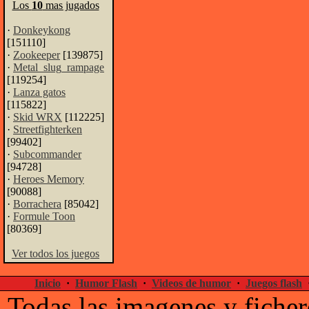
Los
10
mas jugados
·
Donkeykong
[151110]
·
Zookeeper
[139875]
·
Metal_slug_rampage
[119254]
·
Lanza gatos
[115822]
·
Skid WRX
[112225]
·
Streetfighterken
[99402]
·
Subcommander
[94728]
·
Heroes Memory
[90088]
·
Borrachera
[85042]
·
Formule Toon
[80369]
Ver todos los juegos
Inicio
·
Humor Flash
·
Videos de humor
·
Juegos flash
Todas las imagenes y ficher