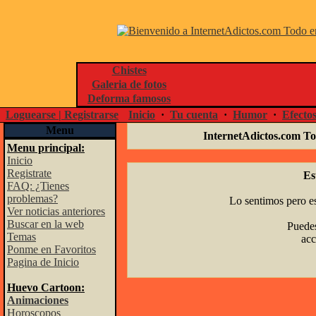
Chistes
Galeria de fotos
Deforma famosos
Loguearse | Registrarse
Inicio
·
Tu cuenta
·
Humor
·
Efecto
Menu
InternetAdictos.com To
Menu principal:
Inicio
Registrate
Es
FAQ: ¿Tienes
problemas?
Lo sentimos pero es
Ver noticias anteriores
Buscar en la web
Puedes
Temas
acc
Ponme en Favoritos
Pagina de Inicio
Huevo Cartoon:
Animaciones
Horoscopos