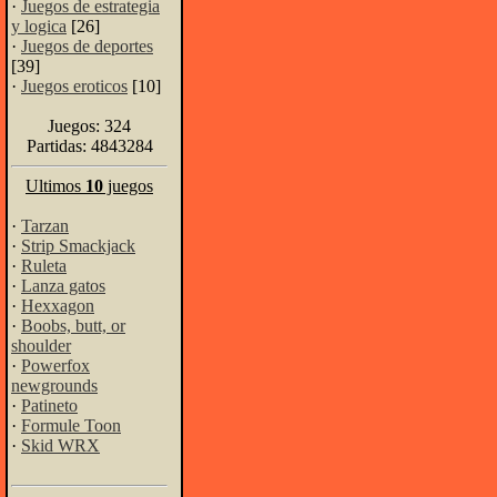
·
Juegos de estrategia
y logica
[26]
·
Juegos de deportes
[39]
·
Juegos eroticos
[10]
Juegos: 324
Partidas: 4843284
Ultimos
10
juegos
·
Tarzan
·
Strip Smackjack
·
Ruleta
·
Lanza gatos
·
Hexxagon
·
Boobs, butt, or
shoulder
·
Powerfox
newgrounds
·
Patineto
·
Formule Toon
·
Skid WRX