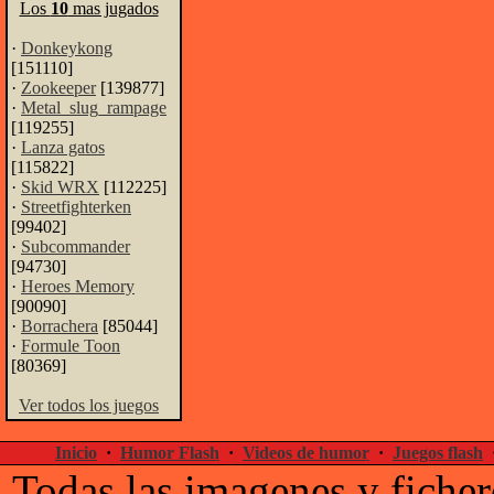
Los
10
mas jugados
·
Donkeykong
[151110]
·
Zookeeper
[139877]
·
Metal_slug_rampage
[119255]
·
Lanza gatos
[115822]
·
Skid WRX
[112225]
·
Streetfighterken
[99402]
·
Subcommander
[94730]
·
Heroes Memory
[90090]
·
Borrachera
[85044]
·
Formule Toon
[80369]
Ver todos los juegos
Inicio
·
Humor Flash
·
Videos de humor
·
Juegos flash
Todas las imagenes y ficher