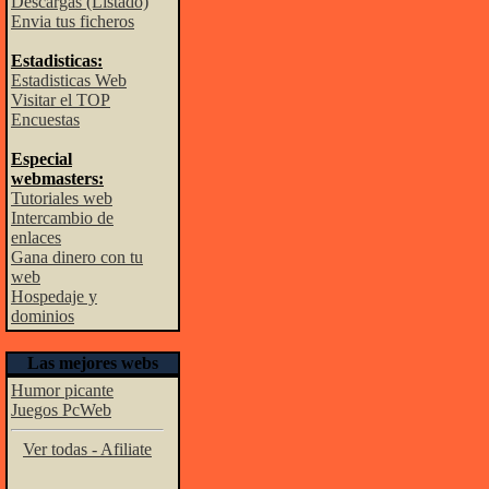
Descargas (Listado)
Envia tus ficheros
Estadisticas:
Estadisticas Web
Visitar el TOP
Encuestas
Especial
webmasters:
Tutoriales web
Intercambio de
enlaces
Gana dinero con tu
web
Hospedaje y
dominios
Las mejores webs
Humor picante
Juegos PcWeb
Ver todas - Afiliate