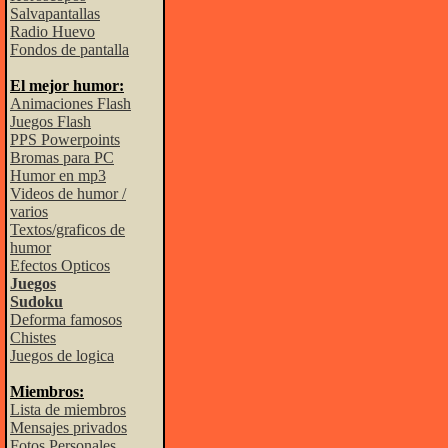
Salvapantallas
Radio Huevo
Fondos de pantalla
El mejor humor:
Animaciones Flash
Juegos Flash
PPS Powerpoints
Bromas para PC
Humor en mp3
Videos de humor /
varios
Textos/graficos de
humor
Efectos Opticos
Juegos
Sudoku
Deforma famosos
Chistes
Juegos de logica
Miembros:
Lista de miembros
Mensajes privados
Fotos Personales