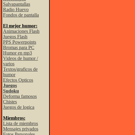
Salvapantallas
Radio Huevo
Fondos de pantalla
El mejor humor:
Animaciones Flash
Juegos Flash
PPS Powerpoints
Bromas para PC
Humor en mp3
Videos de humor /
varios
Textos/graficos de
humor
Efectos Opticos
Juegos
Sudoku
Deforma famosos
Chistes
Juegos de logica
Miembros:
Lista de miembros
Mensajes privados
Fotos Personales