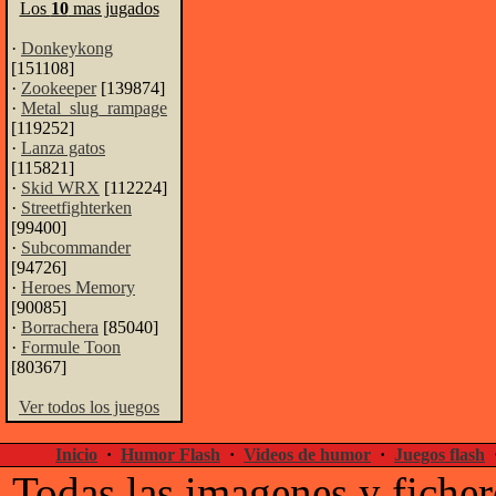
Los
10
mas jugados
·
Donkeykong
[151108]
·
Zookeeper
[139874]
·
Metal_slug_rampage
[119252]
·
Lanza gatos
[115821]
·
Skid WRX
[112224]
·
Streetfighterken
[99400]
·
Subcommander
[94726]
·
Heroes Memory
[90085]
·
Borrachera
[85040]
·
Formule Toon
[80367]
Ver todos los juegos
Inicio
·
Humor Flash
·
Videos de humor
·
Juegos flash
Todas las imagenes y ficher