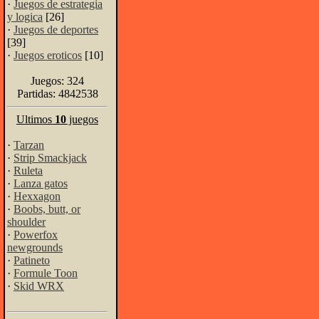
·
Juegos de estrategia
y logica
[26]
·
Juegos de deportes
[39]
·
Juegos eroticos
[10]
Juegos: 324
Partidas: 4842538
Ultimos
10
juegos
·
Tarzan
·
Strip Smackjack
·
Ruleta
·
Lanza gatos
·
Hexxagon
·
Boobs, butt, or
shoulder
·
Powerfox
newgrounds
·
Patineto
·
Formule Toon
·
Skid WRX