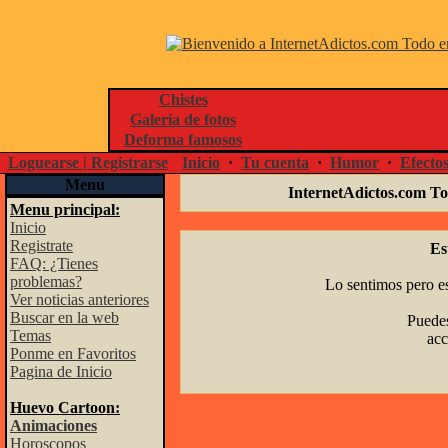
Chistes
Galeria de fotos
Deforma famosos
Loguearse | Registrarse
Inicio
·
Tu cuenta
·
Humor
·
Efecto
Menu
InternetAdictos.com To
Menu principal:
Inicio
Registrate
Es
FAQ: ¿Tienes
problemas?
Lo sentimos pero es
Ver noticias anteriores
Buscar en la web
Puedes
Temas
acc
Ponme en Favoritos
Pagina de Inicio
Huevo Cartoon:
Animaciones
Horoscopos