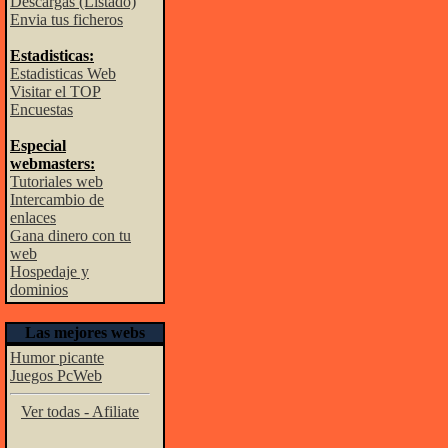
Descargas (Listado)
Envia tus ficheros
Estadisticas:
Estadisticas Web
Visitar el TOP
Encuestas
Especial
webmasters:
Tutoriales web
Intercambio de
enlaces
Gana dinero con tu
web
Hospedaje y
dominios
Las mejores webs
Humor picante
Juegos PcWeb
Ver todas - Afiliate