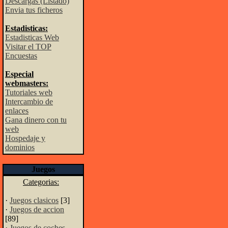
Descargas (Listado)
Envia tus ficheros
Estadisticas:
Estadisticas Web
Visitar el TOP
Encuestas
Especial
webmasters:
Tutoriales web
Intercambio de
enlaces
Gana dinero con tu
web
Hospedaje y
dominios
Juegos
Categorias:
·
Juegos clasicos
[3]
·
Juegos de accion
[89]
·
Juegos de coches