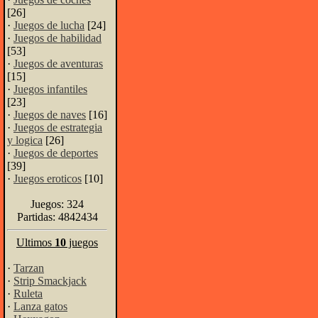
[26]
·
Juegos de lucha
[24]
·
Juegos de habilidad
[53]
·
Juegos de aventuras
[15]
·
Juegos infantiles
[23]
·
Juegos de naves
[16]
·
Juegos de estrategia
y logica
[26]
·
Juegos de deportes
[39]
·
Juegos eroticos
[10]
Juegos: 324
Partidas: 4842434
Ultimos
10
juegos
·
Tarzan
·
Strip Smackjack
·
Ruleta
·
Lanza gatos