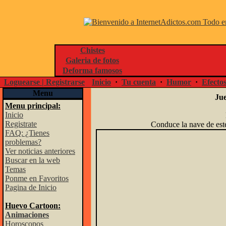
Chistes
Galeria de fotos
Deforma famosos
Loguearse | Registrarse
Inicio
·
Tu cuenta
·
Humor
·
Efecto
Menu
Jue
Menu principal:
Inicio
Registrate
Conduce la nave de est
FAQ: ¿Tienes
problemas?
Ver noticias anteriores
Buscar en la web
Temas
Ponme en Favoritos
Pagina de Inicio
Huevo Cartoon:
Animaciones
Horoscopos