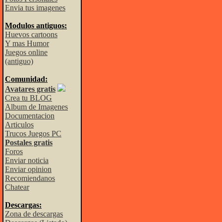
Envia tus imagenes
Modulos antiguos:
Huevos cartoons
Y mas Humor
Juegos online
(antiguo)
Comunidad:
Avatares gratis
Crea tu BLOG
Album de Imagenes
Documentacion
Articulos
Trucos Juegos PC
Postales gratis
Foros
Enviar noticia
Enviar opinion
Recomiendanos
Chatear
Descargas:
Zona de descargas