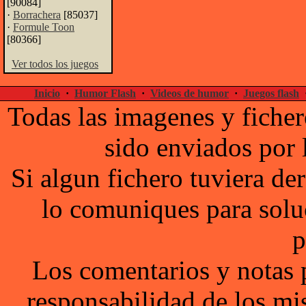
[90084]
·
Borrachera
[85037]
·
Formule Toon
[80366]
Ver todos los juegos
Inicio
·
Humor Flash
·
Videos de humor
·
Juegos flash
Todas las imagenes y ficher
sido enviados por 
Si algun fichero tuviera d
lo comuniques para solu
p
Los comentarios y notas 
responsabilidad de los mi