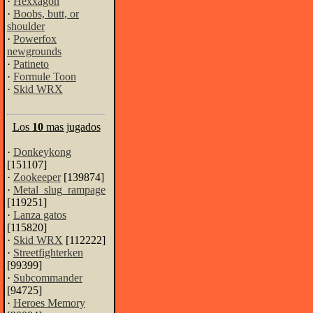
·
Hexxagon
·
Boobs, butt, or
shoulder
·
Powerfox
newgrounds
·
Patineto
·
Formule Toon
·
Skid WRX
Los
10
mas jugados
·
Donkeykong
[151107]
·
Zookeeper
[139874]
·
Metal_slug_rampage
[119251]
·
Lanza gatos
[115820]
·
Skid WRX
[112222]
·
Streetfighterken
[99399]
·
Subcommander
[94725]
·
Heroes Memory