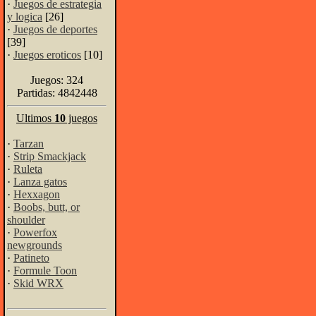
·
Juegos de estrategia
y logica
[26]
·
Juegos de deportes
[39]
·
Juegos eroticos
[10]
Juegos: 324
Partidas: 4842448
Ultimos
10
juegos
·
Tarzan
·
Strip Smackjack
·
Ruleta
·
Lanza gatos
·
Hexxagon
·
Boobs, butt, or
shoulder
·
Powerfox
newgrounds
·
Patineto
·
Formule Toon
·
Skid WRX