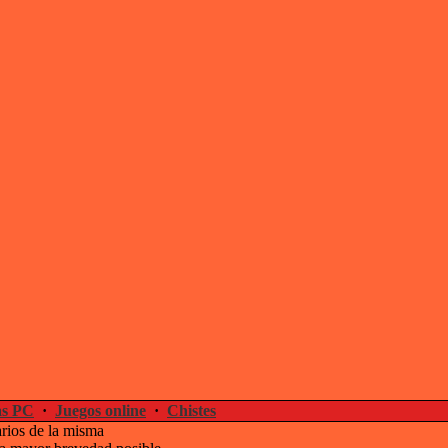
s PC
·
Juegos online
·
Chistes
arios de la misma