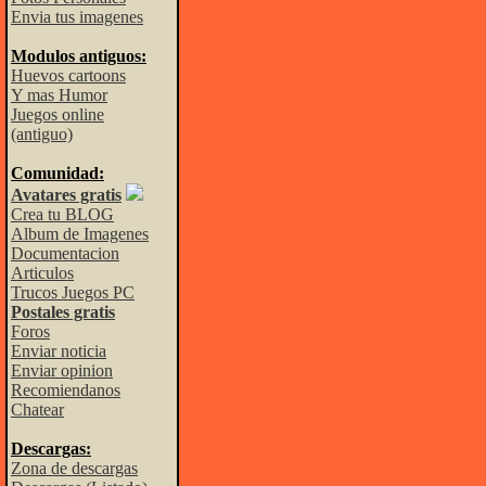
Envia tus imagenes
Modulos antiguos:
Huevos cartoons
Y mas Humor
Juegos online
(antiguo)
Comunidad:
Avatares gratis
Crea tu BLOG
Album de Imagenes
Documentacion
Articulos
Trucos Juegos PC
Postales gratis
Foros
Enviar noticia
Enviar opinion
Recomiendanos
Chatear
Descargas:
Zona de descargas