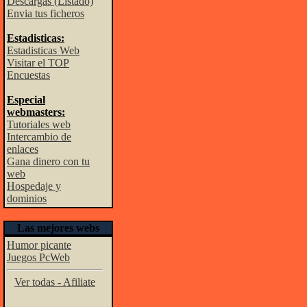
Descargas (Listado)
Envia tus ficheros
Estadisticas:
Estadisticas Web
Visitar el TOP
Encuestas
Especial
webmasters:
Tutoriales web
Intercambio de
enlaces
Gana dinero con tu
web
Hospedaje y
dominios
Las mejores webs
Humor picante
Juegos PcWeb
Ver todas - Afiliate