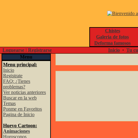
Chistes
Galeria de fotos
Deforma famosos
Loguearse | Registrarse
Inicio
·
Tu cu
Menu
Menu principal:
Inicio
Registrate
FAQ: ¿Tienes
problemas?
Ver noticias anteriores
Buscar en la web
Temas
Ponme en Favoritos
Pagina de Inicio
Huevo Cartoon:
Animaciones
Horoscopos