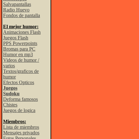
Salvapantallas
Radio Huevo
Fondos de pantalla
El mejor humor:
Animaciones Flash
Juegos Flash
PPS Powerpoints
Bromas para PC
Humor en mp3
Videos de humor /
varios
Textos/graficos de
humor
Efectos Opticos
Juegos
Sudoku
Deforma famosos
Chistes
Juegos de logica
Miembros:
Lista de miembros
Mensajes privados
Fotos Personales