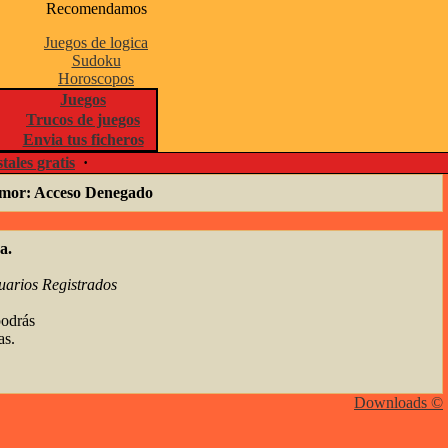
Recomendamos
Juegos de logica
Sudoku
Horoscopos
Juegos
Trucos de juegos
Envia tus ficheros
tales gratis
·
humor: Acceso Denegado
a.
uarios Registrados
podrás
as.
Downloads ©