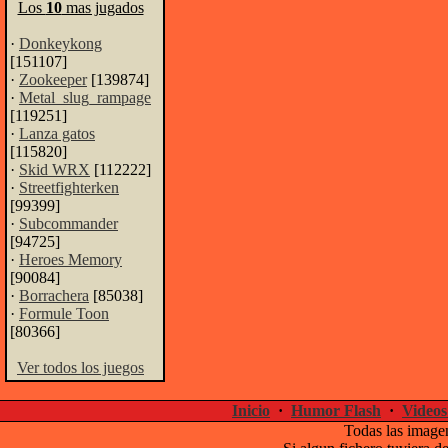
Los
10
mas jugados
·
Donkeykong
[151107]
·
Zookeeper
[139874]
·
Metal_slug_rampage
[119251]
·
Lanza gatos
[115820]
·
Skid WRX
[112222]
·
Streetfighterken
[99399]
·
Subcommander
[94725]
·
Heroes Memory
[90084]
·
Borrachera
[85038]
·
Formule Toon
[80366]
Ver todos los juegos
Inicio
·
Humor Flash
·
Videos
Todas las imagen