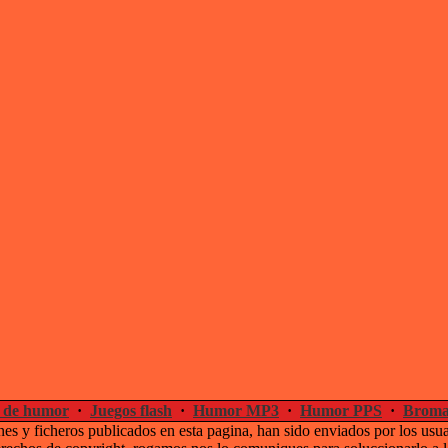
 de humor
·
Juegos flash
·
Humor MP3
·
Humor PPS
·
Broma
es y ficheros publicados en esta pagina, han sido enviados por los usu