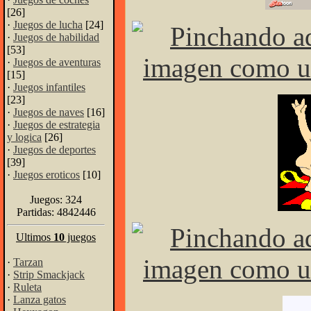
[26]
·
Juegos de lucha
[24]
·
Juegos de habilidad
[53]
·
Juegos de aventuras
[15]
·
Juegos infantiles
[23]
·
Juegos de naves
[16]
·
Juegos de estrategia
y logica
[26]
·
Juegos de deportes
[39]
·
Juegos eroticos
[10]
Juegos: 324
Partidas: 4842446
Ultimos
10
juegos
·
Tarzan
·
Strip Smackjack
·
Ruleta
·
Lanza gatos