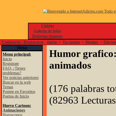
Chistes
Galeria de fotos
Deforma famosos
Loguearse | Registrarse
Inicio
·
Tu cuenta
·
Humor
·
Efecto
Menu
Humor grafico:
Menu principal:
Inicio
animados
Registrate
FAQ: ¿Tienes
problemas?
Ver noticias anteriores
Buscar en la web
(176 palabras tot
Temas
Ponme en Favoritos
Pagina de Inicio
(82963 Lectur
Huevo Cartoon:
Animaciones
Horoscopos