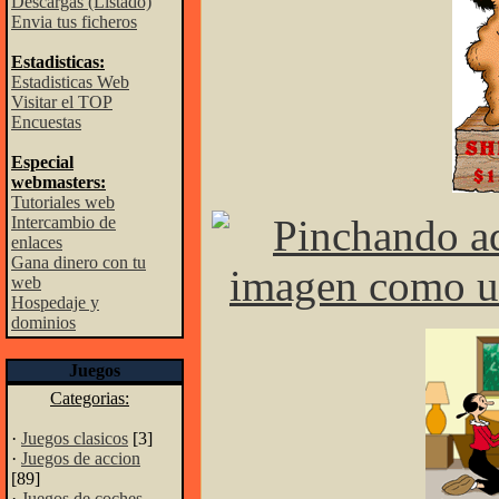
Descargas (Listado)
Envia tus ficheros
Estadisticas:
Estadisticas Web
Visitar el TOP
Encuestas
Especial
webmasters:
Tutoriales web
Intercambio de
enlaces
Gana dinero con tu
web
Hospedaje y
dominios
Juegos
Categorias:
·
Juegos clasicos
[3]
·
Juegos de accion
[89]
·
Juegos de coches