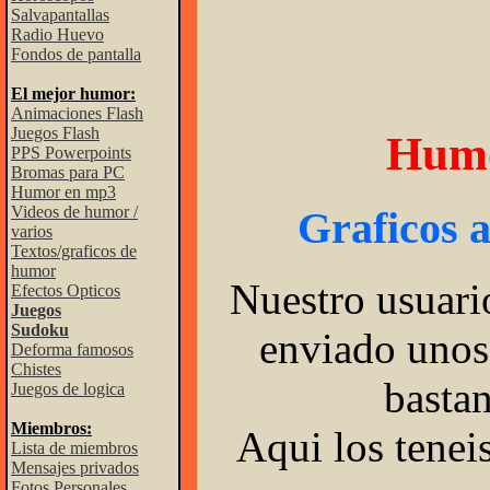
Salvapantallas
Radio Huevo
Fondos de pantalla
El mejor humor:
Animaciones Flash
Juegos Flash
Humo
PPS Powerpoints
Bromas para PC
Humor en mp3
Videos de humor /
Graficos 
varios
Textos/graficos de
humor
Nuestro usuar
Efectos Opticos
Juegos
Sudoku
enviado unos
Deforma famosos
Chistes
bastan
Juegos de logica
Miembros:
Aqui los teneis
Lista de miembros
Mensajes privados
Fotos Personales