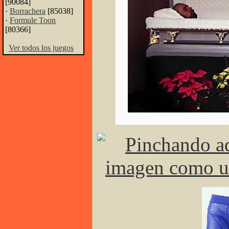
[90084]
·
Borrachera
[85038]
·
Formule Toon
[80366]
Ver todos los juegos