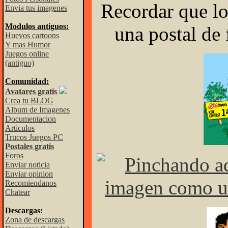
Recordar que l
Envia tus imagenes
Modulos antiguos:
una postal de
Huevos cartoons
Y mas Humor
Juegos online
(antiguo)
Comunidad:
Avatares gratis
Crea tu BLOG
Album de Imagenes
Documentacion
Articulos
Trucos Juegos PC
Postales gratis
Foros
Enviar noticia
Enviar opinion
Recomiendanos
Chatear
Descargas:
Zona de descargas