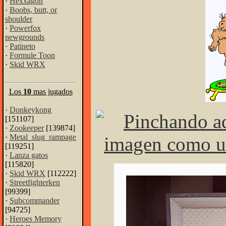
·
Hexxagon
·
Boobs, butt, or
shoulder
·
Powerfox
newgrounds
·
Patineto
·
Formule Toon
·
Skid WRX
Los
10
mas jugados
·
Donkeykong
[151107]
·
Zookeeper
[139874]
·
Metal_slug_rampage
[119251]
·
Lanza gatos
[115820]
·
Skid WRX
[112222]
·
Streetfighterken
[99399]
·
Subcommander
[94725]
·
Heroes Memory