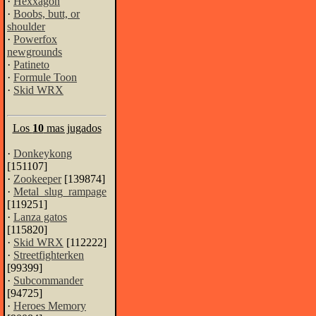
·
Hexxagon
·
Boobs, butt, or
shoulder
·
Powerfox
newgrounds
·
Patineto
·
Formule Toon
·
Skid WRX
Los
10
mas jugados
·
Donkeykong
[151107]
·
Zookeeper
[139874]
·
Metal_slug_rampage
[119251]
·
Lanza gatos
[115820]
·
Skid WRX
[112222]
·
Streetfighterken
[99399]
·
Subcommander
[94725]
·
Heroes Memory