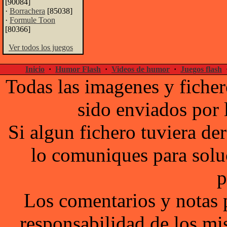
[90084]
·
Borrachera
[85038]
·
Formule Toon
[80366]
Ver todos los juegos
Inicio
·
Humor Flash
·
Videos de humor
·
Juegos flash
Todas las imagenes y ficher
sido enviados por 
Si algun fichero tuviera d
lo comuniques para solu
p
Los comentarios y notas 
responsabilidad de los mi