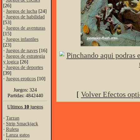
[26]
·
Juegos de lucha
[24]
·
Juegos de habilidad
[53]
·
Juegos de aventuras
[15]
·
Juegos infantiles
[23]
·
Juegos de naves
[16]
·
Juegos de estrategia
y logica
[26]
·
Juegos de deportes
[39]
·
Juegos eroticos
[10]
Juegos: 324
[
Volver Efectos opt
Partidas: 4842440
Ultimos
10
juegos
·
Tarzan
·
Strip Smackjack
·
Ruleta
·
Lanza gatos