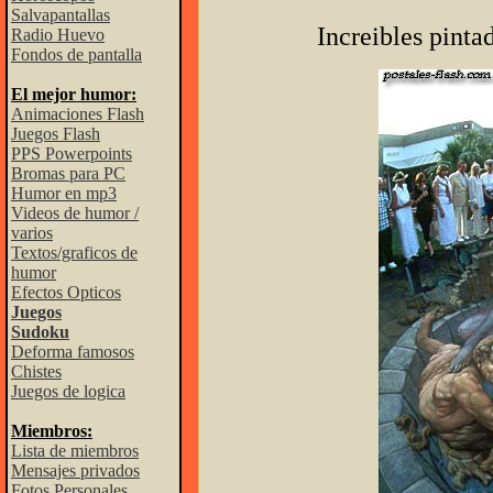
Salvapantallas
Increibles pintad
Radio Huevo
Fondos de pantalla
El mejor humor:
Animaciones Flash
Juegos Flash
PPS Powerpoints
Bromas para PC
Humor en mp3
Videos de humor /
varios
Textos/graficos de
humor
Efectos Opticos
Juegos
Sudoku
Deforma famosos
Chistes
Juegos de logica
Miembros:
Lista de miembros
Mensajes privados
Fotos Personales