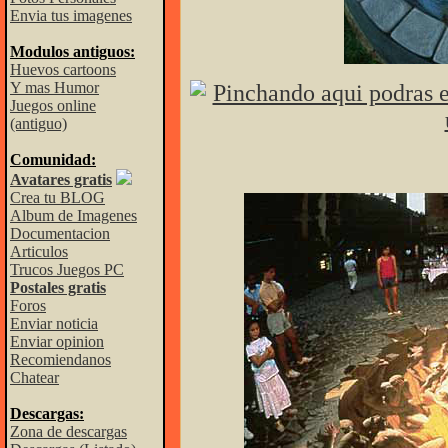
Envia tus imagenes
Modulos antiguos:
Huevos cartoons
Y mas Humor
Juegos online
(antiguo)
Comunidad:
Avatares gratis
Crea tu BLOG
Album de Imagenes
Documentacion
Articulos
Trucos Juegos PC
Postales gratis
Foros
Enviar noticia
Enviar opinion
Recomiendanos
Chatear
Descargas:
Zona de descargas