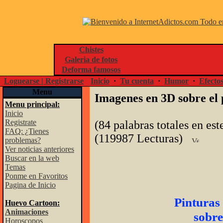
Chistes
Galeria de fotos
Deforma famosos
Loguearse | Registrarse
Inicio
·
Tu cuenta
·
Humor
·
Efecto
Menu
Imagenes en 3D sobre el 
Menu principal:
Inicio
Registrate
(84 palabras totales en est
FAQ: ¿Tienes
(119987 Lecturas)
problemas?
Ver noticias anteriores
Buscar en la web
Temas
Ponme en Favoritos
Pagina de Inicio
Pinturas
Huevo Cartoon:
Animaciones
sobre
Horoscopos