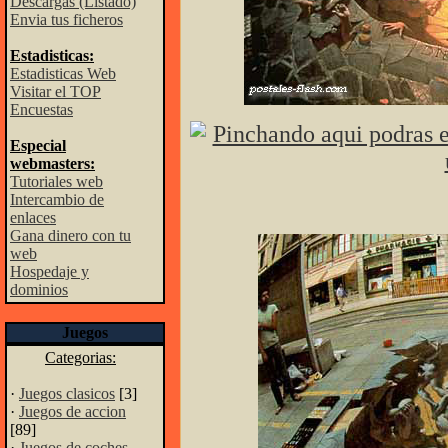
Descargas (Listado)
Envia tus ficheros
Estadisticas:
Estadisticas Web
Visitar el TOP
Encuestas
Especial
webmasters:
Tutoriales web
Intercambio de
enlaces
Gana dinero con tu
web
Hospedaje y
dominios
Juegos
Categorias:
·
Juegos clasicos
[3]
·
Juegos de accion
[89]
·
Juegos de coches