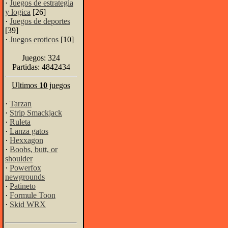
·
Juegos de estrategia
y logica
[26]
·
Juegos de deportes
[39]
·
Juegos eroticos
[10]
Juegos: 324
Partidas: 4842434
Ultimos
10
juegos
·
Tarzan
·
Strip Smackjack
·
Ruleta
·
Lanza gatos
·
Hexxagon
·
Boobs, butt, or
shoulder
·
Powerfox
newgrounds
·
Patineto
·
Formule Toon
·
Skid WRX