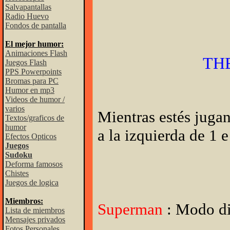
Salvapantallas
Radio Huevo
Fondos de pantalla
El mejor humor:
Animaciones Flash
TH
Juegos Flash
PPS Powerpoints
Bromas para PC
Humor en mp3
Videos de humor /
varios
Mientras estés jugan
Textos/graficos de
humor
a la izquierda de 1 
Efectos Opticos
Juegos
Sudoku
Deforma famosos
Chistes
Juegos de logica
Miembros:
Superman
: Modo d
Lista de miembros
Mensajes privados
Fotos Personales