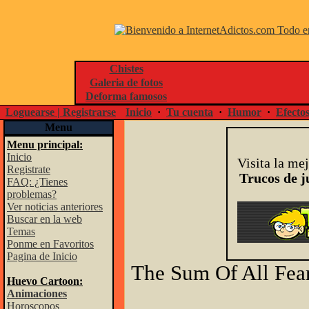
Chistes
Galeria de fotos
Deforma famosos
Loguearse | Registrarse
Inicio
·
Tu cuenta
·
Humor
·
Efecto
Menu
Menu principal:
Inicio
Visita la me
Registrate
Trucos de j
FAQ: ¿Tienes
problemas?
Ver noticias anteriores
Buscar en la web
Temas
Ponme en Favoritos
Pagina de Inicio
The Sum Of All Fea
Huevo Cartoon:
Animaciones
Horoscopos