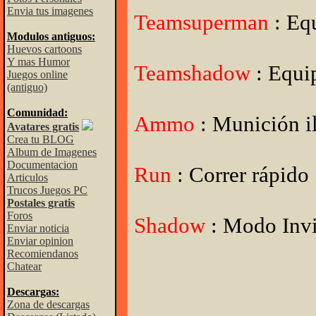
Envia tus imagenes
Teamsuperman
: Eq
Modulos antiguos:
Huevos cartoons
Y mas Humor
Teamshadow
: Equip
Juegos online
(antiguo)
Comunidad:
Ammo
: Munición i
Avatares gratis
Crea tu BLOG
Album de Imagenes
Documentacion
Run
: Correr rápido
Articulos
Trucos Juegos PC
Postales gratis
Foros
Shadow
: Modo Invi
Enviar noticia
Enviar opinion
Recomiendanos
Chatear
Descargas:
Zona de descargas