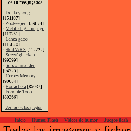
Los
10
mas jugados
·
Donkeykong
[151107]
·
Zookeeper
[139874]
·
Metal_slug_rampage
[119251]
·
Lanza gatos
[115820]
·
Skid WRX
[112222]
·
Streetfighterken
[99399]
·
Subcommander
[94725]
·
Heroes Memory
[90084]
·
Borrachera
[85037]
·
Formule Toon
[80366]
Ver todos los juegos
Inicio
·
Humor Flash
·
Videos de humor
·
Juegos flash
Todas las imagenes y ficher