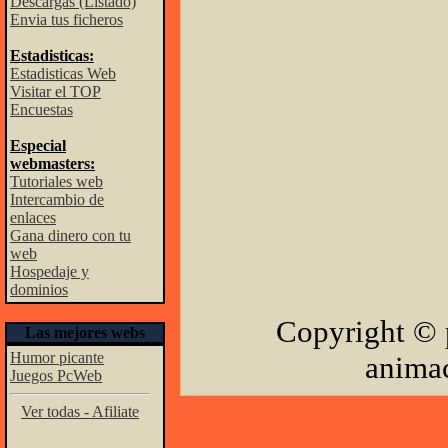
Descargas (Listado)
Envia tus ficheros
Estadisticas:
Estadisticas Web
Visitar el TOP
Encuestas
Especial
webmasters:
Tutoriales web
Intercambio de
enlaces
Gana dinero con tu
web
Hospedaje y
dominios
Copyright © 
Las mejores webs
Humor picante
animac
Juegos PcWeb
Ver todas - Afiliate