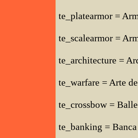
te_platearmor = Ar
te_scalearmor = Ar
te_architecture = Ar
te_warfare = Arte de
te_crossbow = Balle
te_banking = Banca