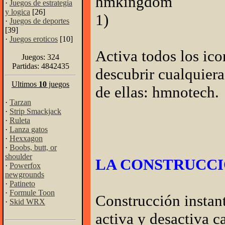
hmkingdom
·
Juegos de estrategia
y logica
[26]
1)
·
Juegos de deportes
[39]
·
Juegos eroticos
[10]
Activa todos los ic
Juegos: 324
Partidas: 4842435
descubrir cualquiera
Ultimos
10
juegos
de ellas: hmnotech.
·
Tarzan
·
Strip Smackjack
·
Ruleta
·
Lanza gatos
·
Hexxagon
·
Boobs, butt, or
shoulder
LA CONSTRUCC
·
Powerfox
newgrounds
·
Patineto
·
Formule Toon
Construcción instan
·
Skid WRX
activa y desactiva c