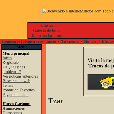
Chistes
Galeria de fotos
Deforma famosos
Loguearse | Registrarse
Inicio
·
Tu cuenta
·
Humor
·
Efecto
Menu
Menu principal:
Inicio
Visita la me
Registrate
Trucos de j
FAQ: ¿Tienes
problemas?
Ver noticias anteriores
Buscar en la web
Temas
Ponme en Favoritos
Pagina de Inicio
Tzar
Huevo Cartoon:
Animaciones
Horoscopos