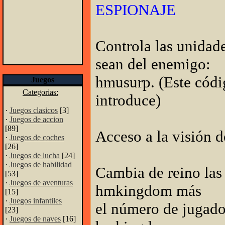
ESPIONAJE
Controla las unidade
sean del enemigo:
hmusurp. (Este códig
Juegos
Categorias:
introduce)
·
Juegos clasicos
[3]
·
Juegos de accion
[89]
Acceso a la visión 
·
Juegos de coches
[26]
·
Juegos de lucha
[24]
·
Juegos de habilidad
Cambia de reino las 
[53]
·
Juegos de aventuras
hmkingdom más
[15]
·
Juegos infantiles
el número de jugador
[23]
·
Juegos de naves
[16]