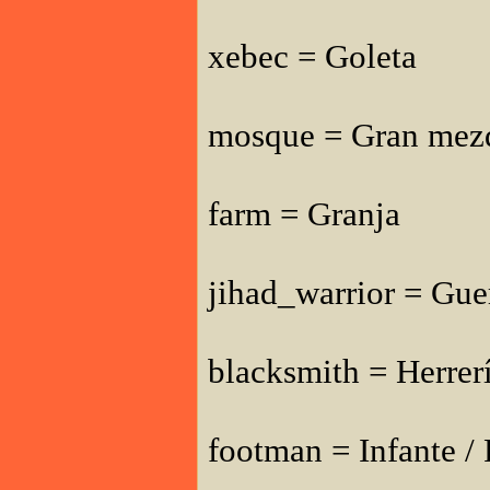
xebec = Goleta
mosque = Gran mez
farm = Granja
jihad_warrior = Gue
blacksmith = Herrer
footman = Infante /