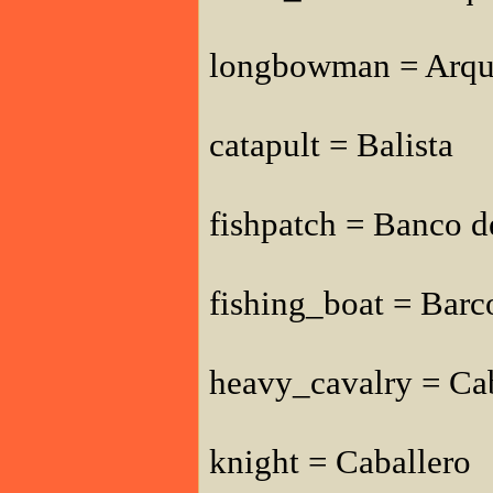
longbowman = Arque
catapult = Balista
fishpatch = Banco d
fishing_boat = Barc
heavy_cavalry = Cab
knight = Caballero