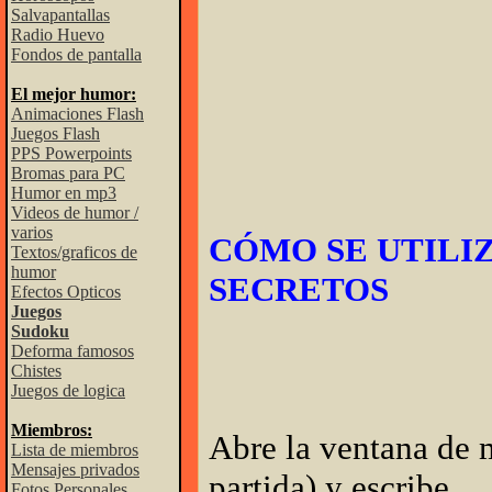
Salvapantallas
Radio Huevo
Fondos de pantalla
El mejor humor:
Animaciones Flash
Juegos Flash
PPS Powerpoints
Bromas para PC
Humor en mp3
Videos de humor /
varios
CÓMO SE UTILI
Textos/graficos de
humor
SECRETOS
Efectos Opticos
Juegos
Sudoku
Deforma famosos
Chistes
Juegos de logica
Miembros:
Abre la ventana de m
Lista de miembros
Mensajes privados
partida) y escribe
Fotos Personales