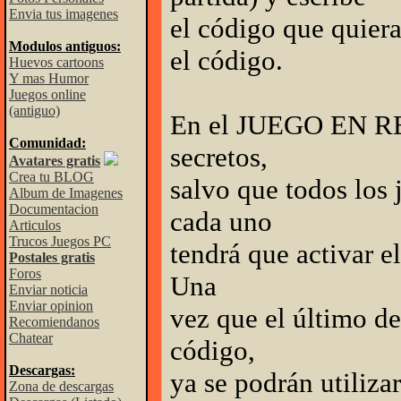
Envia tus imagenes
el código que quiera
Modulos antiguos:
el código.
Huevos cartoons
Y mas Humor
Juegos online
(antiguo)
En el JUEGO EN RED
Comunidad:
secretos,
Avatares gratis
Crea tu BLOG
salvo que todos los 
Album de Imagenes
Documentacion
cada uno
Articulos
Trucos Juegos PC
tendrá que activar 
Postales gratis
Foros
Una
Enviar noticia
Enviar opinion
vez que el último de
Recomiendanos
Chatear
código,
Descargas:
ya se podrán utilizar
Zona de descargas