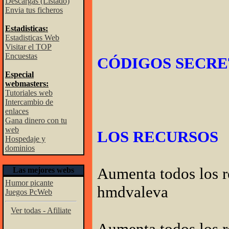
Descargas (Listado)
Envia tus ficheros
Estadisticas:
Estadisticas Web
Visitar el TOP
Encuestas
CÓDIGOS SECRET
Especial
webmasters:
Tutoriales web
Intercambio de
enlaces
Gana dinero con tu
web
LOS RECURSOS
Hospedaje y
dominios
Aumenta todos los r
Las mejores webs
Humor picante
hmdvaleva
Juegos PcWeb
Ver todas - Afiliate
Aumenta todos los r