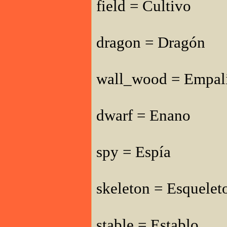
field = Cultivo
dragon = Dragón
wall_wood = Empal
dwarf = Enano
spy = Espía
skeleton = Esquelet
stable = Establo