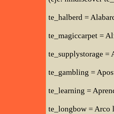
te_halberd = Alabar
te_magiccarpet = A
te_supplystorage = 
te_gambling = Apost
te_learning = Apren
te_longbow = Arco 