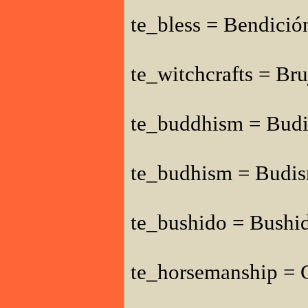
te_bless = Bendició
te_witchcrafts = Bru
te_buddhism = Bud
te_budhism = Budi
te_bushido = Bushi
te_horsemanship = C