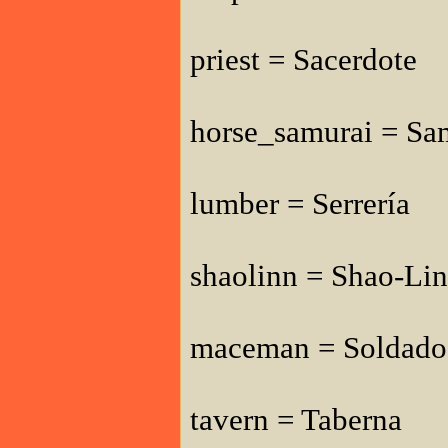
priest = Sacerdote
horse_samurai = Sam
lumber = Serrería
shaolinn = Shao-Li
maceman = Soldado 
tavern = Taberna