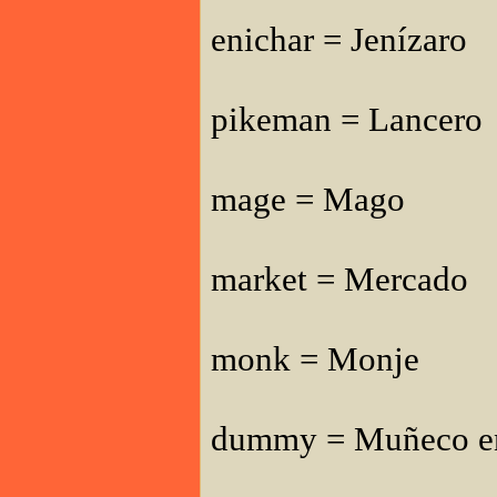
enichar = Jenízaro
pikeman = Lancero
mage = Mago
market = Mercado
monk = Monje
dummy = Muñeco en