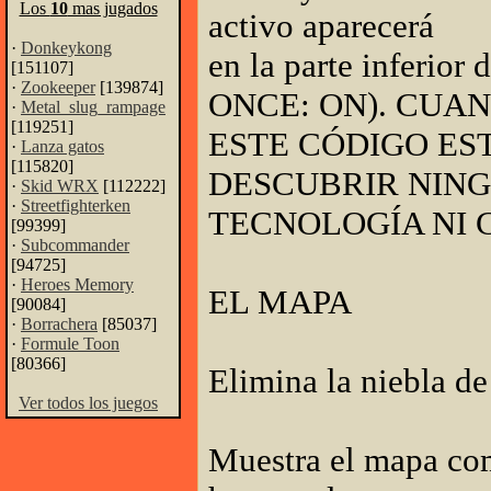
Los
10
mas jugados
activo aparecerá
·
Donkeykong
en la parte inferior
[151107]
·
Zookeeper
[139874]
ONCE: ON). CUA
·
Metal_slug_rampage
[119251]
ESTE CÓDIGO ES
·
Lanza gatos
[115820]
DESCUBRIR NIN
·
Skid WRX
[112222]
·
Streetfighterken
TECNOLOGÍA NI 
[99399]
·
Subcommander
[94725]
·
Heroes Memory
EL MAPA
[90084]
·
Borrachera
[85037]
·
Formule Toon
[80366]
Elimina la niebla d
Ver todos los juegos
Muestra el mapa com