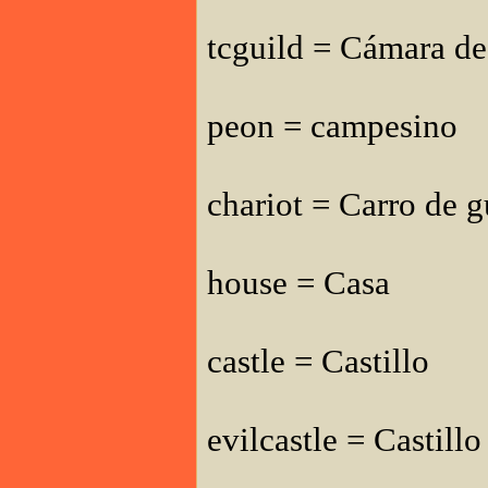
tcguild = Cámara d
peon = campesino
chariot = Carro de g
house = Casa
castle = Castillo
evilcastle = Castill