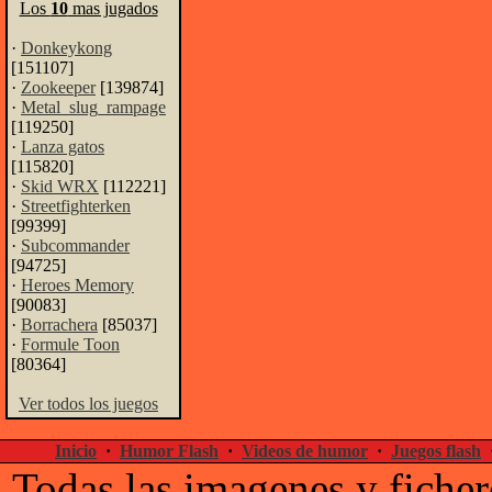
Los
10
mas jugados
·
Donkeykong
[151107]
·
Zookeeper
[139874]
·
Metal_slug_rampage
[119250]
·
Lanza gatos
[115820]
·
Skid WRX
[112221]
·
Streetfighterken
[99399]
·
Subcommander
[94725]
·
Heroes Memory
[90083]
·
Borrachera
[85037]
·
Formule Toon
[80364]
Ver todos los juegos
Inicio
·
Humor Flash
·
Videos de humor
·
Juegos flash
Todas las imagenes y ficher