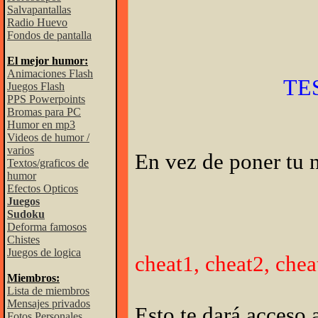
Salvapantallas
Radio Huevo
Fondos de pantalla
El mejor humor:
Animaciones Flash
TE
Juegos Flash
PPS Powerpoints
Bromas para PC
Humor en mp3
Videos de humor /
varios
En vez de poner tu 
Textos/graficos de
humor
Efectos Opticos
Juegos
Sudoku
Deforma famosos
Chistes
Juegos de logica
cheat1, cheat2, chea
Miembros:
Lista de miembros
Mensajes privados
Esto te dará acceso 
Fotos Personales