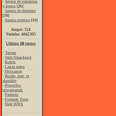
·
Juegos de estrategia
y logica
[26]
·
Juegos de deportes
[39]
·
Juegos eroticos
[10]
Juegos: 324
Partidas: 4842305
Ultimos
10
juegos
·
Tarzan
·
Strip Smackjack
·
Ruleta
·
Lanza gatos
·
Hexxagon
·
Boobs, butt, or
shoulder
·
Powerfox
newgrounds
·
Patineto
·
Formule Toon
·
Skid WRX