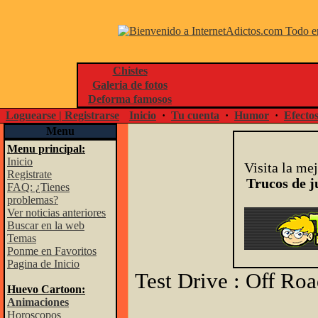
Chistes
Galeria de fotos
Deforma famosos
Loguearse | Registrarse
Inicio
·
Tu cuenta
·
Humor
·
Efecto
Menu
Menu principal:
Inicio
Visita la me
Registrate
Trucos de j
FAQ: ¿Tienes
problemas?
Ver noticias anteriores
Buscar en la web
Temas
Ponme en Favoritos
Pagina de Inicio
Test Drive : Off Ro
Huevo Cartoon:
Animaciones
Horoscopos