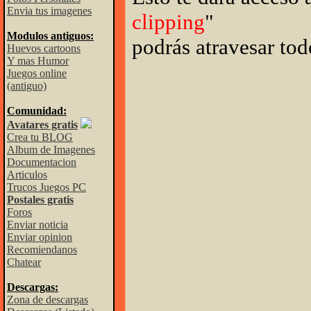
Envia tus imagenes
clipping
"
Modulos antiguos:
podrás atravesar tod
Huevos cartoons
Y mas Humor
Juegos online
(antiguo)
Comunidad:
Avatares gratis
Crea tu BLOG
Album de Imagenes
Documentacion
Articulos
Trucos Juegos PC
Postales gratis
Foros
Enviar noticia
Enviar opinion
Recomiendanos
Chatear
Descargas:
Zona de descargas