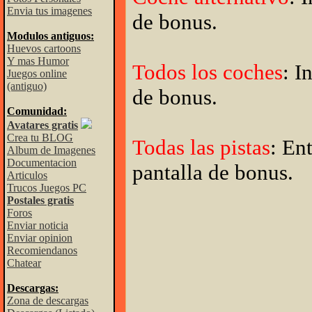
Envia tus imagenes
de bonus.
Modulos antiguos:
Huevos cartoons
Y mas Humor
Todos los coches
: I
Juegos online
(antiguo)
de bonus.
Comunidad:
Avatares gratis
Crea tu BLOG
Todas las pistas
: E
Album de Imagenes
Documentacion
pantalla de bonus.
Articulos
Trucos Juegos PC
Postales gratis
Foros
Enviar noticia
Enviar opinion
Recomiendanos
Chatear
Descargas:
Zona de descargas