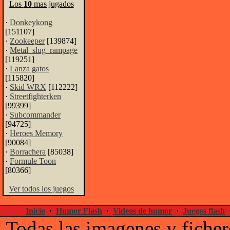
Los
10
mas jugados
·
Donkeykong
[151107]
·
Zookeeper
[139874]
·
Metal_slug_rampage
[119251]
·
Lanza gatos
[115820]
·
Skid WRX
[112222]
·
Streetfighterken
[99399]
·
Subcommander
[94725]
·
Heroes Memory
[90084]
·
Borrachera
[85038]
·
Formule Toon
[80366]
Ver todos los juegos
Inicio
·
Humor Flash
·
Videos de humor
·
Juegos flash
Todas las imagenes y ficher