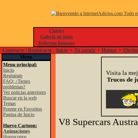
Chistes
Galeria de fotos
Deforma famosos
Loguearse | Registrarse
Inicio
·
Tu cuenta
·
Humor
·
Efecto
Menu
Menu principal:
Inicio
Visita la me
Registrate
Trucos de j
FAQ: ¿Tienes
problemas?
Ver noticias anteriores
Buscar en la web
Temas
Ponme en Favoritos
Pagina de Inicio
V8 Supercars Austra
Huevo Cartoon:
Animaciones
Horoscopos