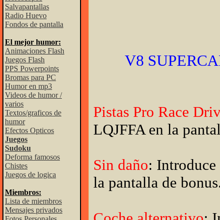
Salvapantallas
Radio Huevo
Fondos de pantalla
El mejor humor:
Animaciones Flash
V8 SUPERCA
Juegos Flash
PPS Powerpoints
Bromas para PC
Humor en mp3
Videos de humor /
varios
Pistas Pro Race Dri
Textos/graficos de
humor
LQJFFA en la pantal
Efectos Opticos
Juegos
Sudoku
Deforma famosos
Sin daño
: Introdu
Chistes
Juegos de logica
la pantalla de bonus
Miembros:
Lista de miembros
Mensajes privados
Coche alternativo
: 
Fotos Personales