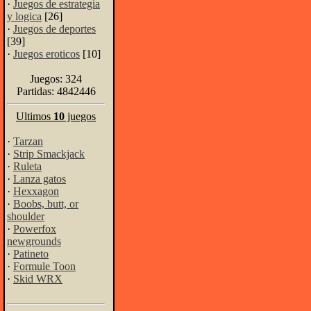
·
Juegos de estrategia
y logica
[26]
·
Juegos de deportes
[39]
·
Juegos eroticos
[10]
Juegos: 324
Partidas: 4842446
Ultimos
10
juegos
·
Tarzan
·
Strip Smackjack
·
Ruleta
·
Lanza gatos
·
Hexxagon
·
Boobs, butt, or
shoulder
·
Powerfox
newgrounds
·
Patineto
·
Formule Toon
·
Skid WRX