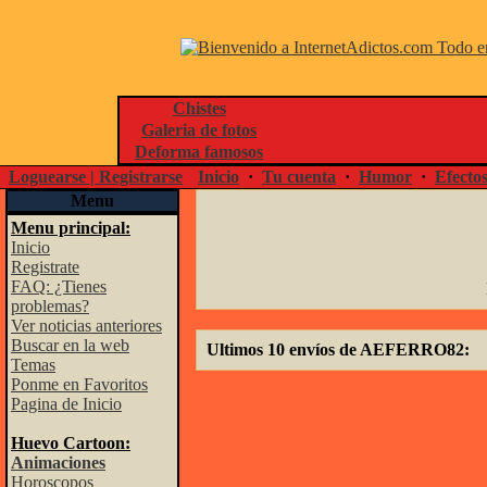
Chistes
Galeria de fotos
Deforma famosos
Loguearse | Registrarse
Inicio
·
Tu cuenta
·
Humor
·
Efecto
Menu
Menu principal:
Inicio
Registrate
FAQ: ¿Tienes
problemas?
Ver noticias anteriores
Buscar en la web
Ultimos 10 envíos de AEFERRO82:
Temas
Ponme en Favoritos
Pagina de Inicio
Huevo Cartoon:
Animaciones
Horoscopos