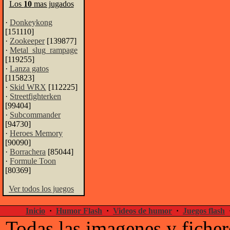
Los
10
mas jugados
·
Donkeykong
[151110]
·
Zookeeper
[139877]
·
Metal_slug_rampage
[119255]
·
Lanza gatos
[115823]
·
Skid WRX
[112225]
·
Streetfighterken
[99404]
·
Subcommander
[94730]
·
Heroes Memory
[90090]
·
Borrachera
[85044]
·
Formule Toon
[80369]
Ver todos los juegos
Inicio
·
Humor Flash
·
Videos de humor
·
Juegos flash
Todas las imagenes y ficher