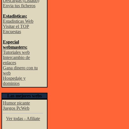
Descargas (Listado)
Envia tus ficheros
Estadisticas:
Estadisticas Web
Visitar el TOP
Encuestas
Especial
webmasters:
Tutoriales web
Intercambio de
enlaces
Gana dinero con tu
web
Hospedaje y
dominios
Las mejores webs
Humor picante
Juegos PcWeb
Ver todas - Afiliate