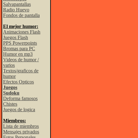
Salvapantallas
Radio Huevo
Fondos de pantalla
El mejor humor:
Animaciones Flash
Juegos Flash
PPS Powerpoints
Bromas para PC
Humor en mp3
Videos de humor /
varios
Textos/graficos de
humor
Efectos Opticos
Juegos
Sudoku
Deforma famosos
Chistes
Juegos de logica
Miembros:
Lista de miembros
Mensajes privados
Fotos Personales