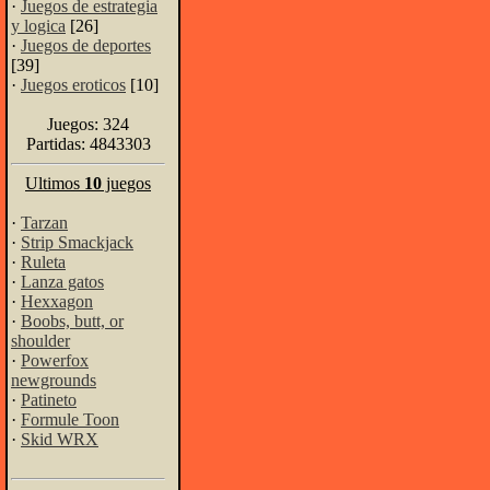
·
Juegos de estrategia
y logica
[26]
·
Juegos de deportes
[39]
·
Juegos eroticos
[10]
Juegos: 324
Partidas: 4843303
Ultimos
10
juegos
·
Tarzan
·
Strip Smackjack
·
Ruleta
·
Lanza gatos
·
Hexxagon
·
Boobs, butt, or
shoulder
·
Powerfox
newgrounds
·
Patineto
·
Formule Toon
·
Skid WRX