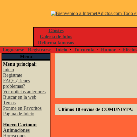
Chistes
Galeria de fotos
Deforma famosos
Loguearse | Registrarse
Inicio
·
Tu cuenta
·
Humor
·
Efecto
Menu
Menu principal:
Inicio
Registrate
FAQ: ¿Tienes
problemas?
Ver noticias anteriores
Buscar en la web
Temas
Ponme en Favoritos
Ultimos 10 envíos de COMUNISTA:
Pagina de Inicio
Huevo Cartoon:
Animaciones
Horoscopos