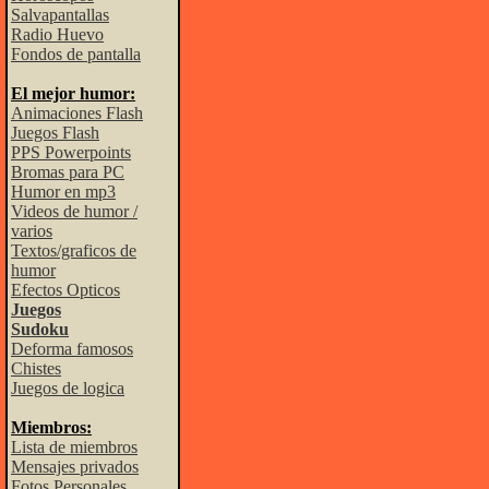
Salvapantallas
Radio Huevo
Fondos de pantalla
El mejor humor:
Animaciones Flash
Juegos Flash
PPS Powerpoints
Bromas para PC
Humor en mp3
Videos de humor /
varios
Textos/graficos de
humor
Efectos Opticos
Juegos
Sudoku
Deforma famosos
Chistes
Juegos de logica
Miembros:
Lista de miembros
Mensajes privados
Fotos Personales