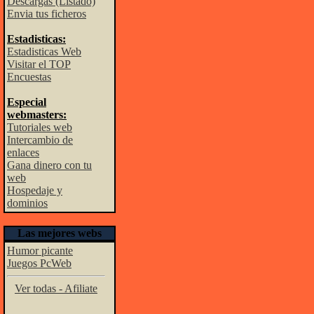
Descargas (Listado)
Envia tus ficheros
Estadisticas:
Estadisticas Web
Visitar el TOP
Encuestas
Especial
webmasters:
Tutoriales web
Intercambio de
enlaces
Gana dinero con tu
web
Hospedaje y
dominios
Las mejores webs
Humor picante
Juegos PcWeb
Ver todas - Afiliate