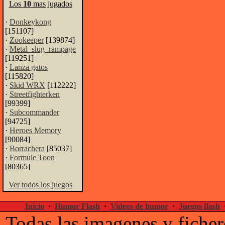
Los
10
mas jugados
·
Donkeykong
[151107]
·
Zookeeper
[139874]
·
Metal_slug_rampage
[119251]
·
Lanza gatos
[115820]
·
Skid WRX
[112222]
·
Streetfighterken
[99399]
·
Subcommander
[94725]
·
Heroes Memory
[90084]
·
Borrachera
[85037]
·
Formule Toon
[80365]
Ver todos los juegos
Inicio
·
Humor Flash
·
Videos de humor
·
Juegos flash
Todas las imagenes y ficher