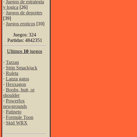
·
Juegos de estrategia
y logica
[26]
·
Juegos de deportes
[39]
·
Juegos eroticos
[10]
Juegos: 324
Partidas: 4842351
Ultimos
10
juegos
·
Tarzan
·
Strip Smackjack
·
Ruleta
·
Lanza gatos
·
Hexxagon
·
Boobs, butt, or
shoulder
·
Powerfox
newgrounds
·
Patineto
·
Formule Toon
·
Skid WRX