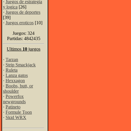
·
Juegos de estrategia
y logica
[26]
·
Juegos de deportes
[39]
·
Juegos eroticos
[10]
Juegos: 324
Partidas: 4842435
Ultimos
10
juegos
·
Tarzan
·
Strip Smackjack
·
Ruleta
·
Lanza gatos
·
Hexxagon
·
Boobs, butt, or
shoulder
·
Powerfox
newgrounds
·
Patineto
·
Formule Toon
·
Skid WRX