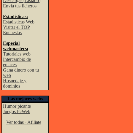
Descargas (Listado)
Envia tus ficheros
Estadisticas:
Estadisticas Web
Visitar el TOP
Encuestas
Especial
webmasters:
Tutoriales web
Intercambio de
enlaces
Gana dinero con tu
web
Hospedaje y
dominios
Las mejores webs
Humor picante
Juegos PcWeb
Ver todas - Afiliate