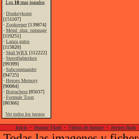
Los
10
mas jugados
·
Donkeykong
[151107]
·
Zookeeper
[139874]
·
Metal_slug_rampage
[119251]
·
Lanza gatos
[115820]
·
Skid WRX
[112222]
·
Streetfighterken
[99399]
·
Subcommander
[94725]
·
Heroes Memory
[90084]
·
Borrachera
[85037]
·
Formule Toon
[80366]
Ver todos los juegos
Inicio
·
Humor Flash
·
Videos de humor
·
Juegos flash
Todas las imagenes y ficher