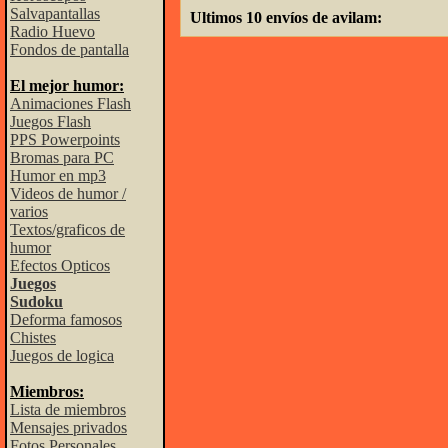
Salvapantallas
Ultimos 10 envíos de avilam:
Radio Huevo
Fondos de pantalla
El mejor humor:
Animaciones Flash
Juegos Flash
PPS Powerpoints
Bromas para PC
Humor en mp3
Videos de humor /
varios
Textos/graficos de
humor
Efectos Opticos
Juegos
Sudoku
Deforma famosos
Chistes
Juegos de logica
Miembros:
Lista de miembros
Mensajes privados
Fotos Personales