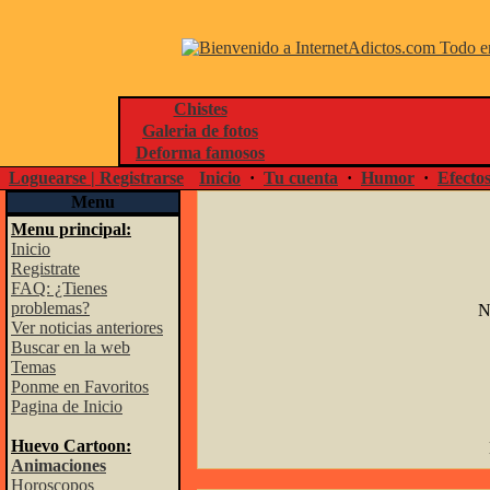
Chistes
Galeria de fotos
Deforma famosos
Loguearse | Registrarse
Inicio
·
Tu cuenta
·
Humor
·
Efecto
Menu
Menu principal:
Inicio
Registrate
FAQ: ¿Tienes
problemas?
N
Ver noticias anteriores
Buscar en la web
Temas
Ponme en Favoritos
Pagina de Inicio
Huevo Cartoon:
Animaciones
Horoscopos