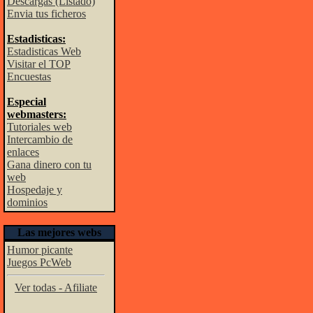
Descargas (Listado)
Envia tus ficheros
Estadisticas:
Estadisticas Web
Visitar el TOP
Encuestas
Especial
webmasters:
Tutoriales web
Intercambio de
enlaces
Gana dinero con tu
web
Hospedaje y
dominios
Las mejores webs
Humor picante
Juegos PcWeb
Ver todas - Afiliate