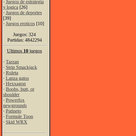
·
Juegos de estrategia
y logica
[26]
·
Juegos de deportes
[39]
·
Juegos eroticos
[10]
Juegos: 324
Partidas: 4842294
Ultimos
10
juegos
·
Tarzan
·
Strip Smackjack
·
Ruleta
·
Lanza gatos
·
Hexxagon
·
Boobs, butt, or
shoulder
·
Powerfox
newgrounds
·
Patineto
·
Formule Toon
·
Skid WRX