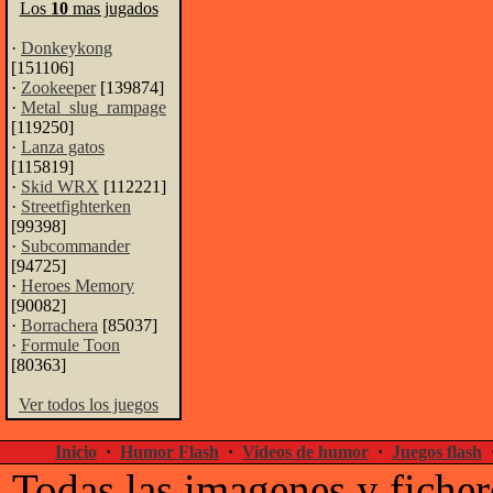
Los
10
mas jugados
·
Donkeykong
[151106]
·
Zookeeper
[139874]
·
Metal_slug_rampage
[119250]
·
Lanza gatos
[115819]
·
Skid WRX
[112221]
·
Streetfighterken
[99398]
·
Subcommander
[94725]
·
Heroes Memory
[90082]
·
Borrachera
[85037]
·
Formule Toon
[80363]
Ver todos los juegos
Inicio
·
Humor Flash
·
Videos de humor
·
Juegos flash
Todas las imagenes y ficher