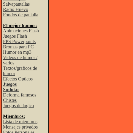
Salvapantallas
Radio Huevo
Fondos de pantalla
El mejor humor:
Animaciones Flash
Juegos Flash
PPS Powerpoints
Bromas para PC
Humor en mp3
Videos de humor /
varios
Textos/graficos de
humor
Efectos Opticos
Juegos
Sudoku
Deforma famosos
Chistes
Juegos de logica
Miembros:
Lista de miembros
Mensajes privados
Fotos Personales