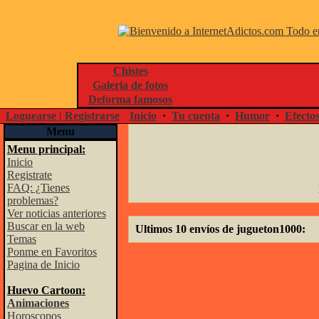
Chistes
Galeria de fotos
Deforma famosos
Loguearse | Registrarse
Inicio
·
Tu cuenta
·
Humor
·
Efecto
Menu
Menu principal:
Inicio
Registrate
FAQ: ¿Tienes
problemas?
Ver noticias anteriores
Buscar en la web
Ultimos 10 envíos de jugueton1000:
Temas
Ponme en Favoritos
Pagina de Inicio
Huevo Cartoon:
Animaciones
Horoscopos