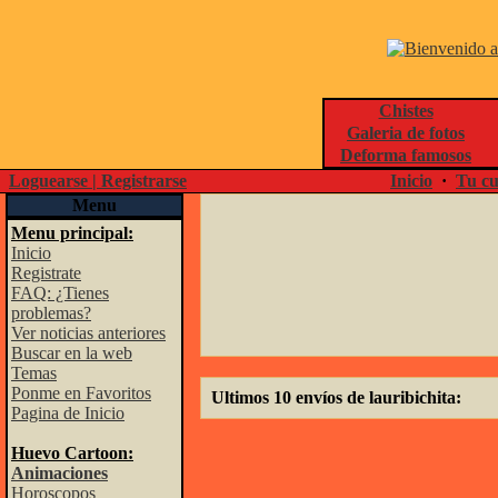
Chistes
Galeria de fotos
Deforma famosos
Loguearse | Registrarse
Inicio
·
Tu cu
Menu
Menu principal:
Inicio
Registrate
FAQ: ¿Tienes
problemas?
Ver noticias anteriores
Buscar en la web
Temas
Ponme en Favoritos
Ultimos 10 envíos de lauribichita:
Pagina de Inicio
Huevo Cartoon:
Animaciones
Horoscopos