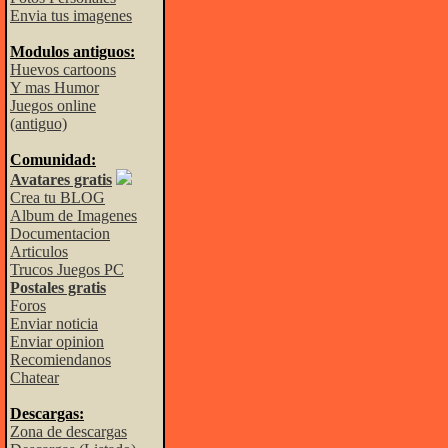
Envia tus imagenes
Modulos antiguos:
Huevos cartoons
Y mas Humor
Juegos online
(antiguo)
Comunidad:
Avatares gratis
Crea tu BLOG
Album de Imagenes
Documentacion
Articulos
Trucos Juegos PC
Postales gratis
Foros
Enviar noticia
Enviar opinion
Recomiendanos
Chatear
Descargas:
Zona de descargas