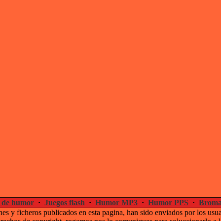
 de humor
·
Juegos flash
·
Humor MP3
·
Humor PPS
·
Broma
es y ficheros publicados en esta pagina, han sido enviados por los usu