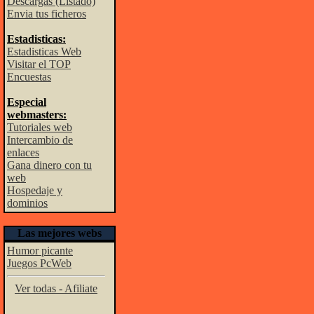
Descargas (Listado)
Envia tus ficheros
Estadisticas:
Estadisticas Web
Visitar el TOP
Encuestas
Especial
webmasters:
Tutoriales web
Intercambio de
enlaces
Gana dinero con tu
web
Hospedaje y
dominios
Las mejores webs
Humor picante
Juegos PcWeb
Ver todas - Afiliate