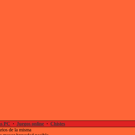
s PC
·
Juegos online
·
Chistes
arios de la misma