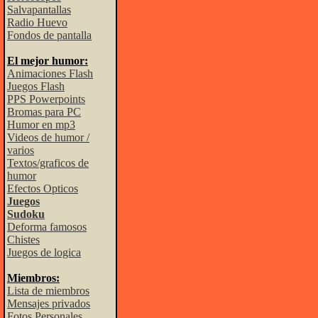
Salvapantallas
Radio Huevo
Fondos de pantalla
El mejor humor:
Animaciones Flash
Juegos Flash
PPS Powerpoints
Bromas para PC
Humor en mp3
Videos de humor /
varios
Textos/graficos de
humor
Efectos Opticos
Juegos
Sudoku
Deforma famosos
Chistes
Juegos de logica
Miembros:
Lista de miembros
Mensajes privados
Fotos Personales