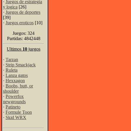
·
Juegos de estrategia
y logica
[26]
·
Juegos de deportes
[39]
·
Juegos eroticos
[10]
Juegos: 324
Partidas: 4842448
Ultimos
10
juegos
·
Tarzan
·
Strip Smackjack
·
Ruleta
·
Lanza gatos
·
Hexxagon
·
Boobs, butt, or
shoulder
·
Powerfox
newgrounds
·
Patineto
·
Formule Toon
·
Skid WRX