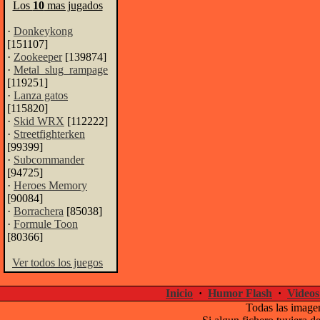
Los
10
mas jugados
·
Donkeykong
[151107]
·
Zookeeper
[139874]
·
Metal_slug_rampage
[119251]
·
Lanza gatos
[115820]
·
Skid WRX
[112222]
·
Streetfighterken
[99399]
·
Subcommander
[94725]
·
Heroes Memory
[90084]
·
Borrachera
[85038]
·
Formule Toon
[80366]
Ver todos los juegos
Inicio
·
Humor Flash
·
Videos
Todas las imagen