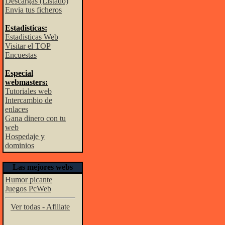
Descargas (Listado)
Envia tus ficheros
Estadisticas:
Estadisticas Web
Visitar el TOP
Encuestas
Especial
webmasters:
Tutoriales web
Intercambio de
enlaces
Gana dinero con tu
web
Hospedaje y
dominios
Las mejores webs
Humor picante
Juegos PcWeb
Ver todas - Afiliate