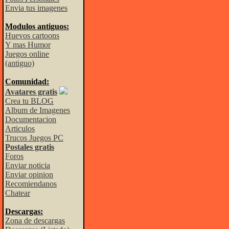
Envia tus imagenes
Modulos antiguos:
Huevos cartoons
Y mas Humor
Juegos online
(antiguo)
Comunidad:
Avatares gratis
Crea tu BLOG
Album de Imagenes
Documentacion
Articulos
Trucos Juegos PC
Postales gratis
Foros
Enviar noticia
Enviar opinion
Recomiendanos
Chatear
Descargas:
Zona de descargas