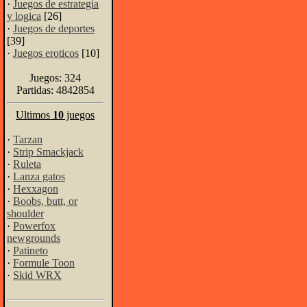
·
Juegos de estrategia
y logica
[26]
·
Juegos de deportes
[39]
·
Juegos eroticos
[10]
Juegos: 324
Partidas: 4842854
Ultimos
10
juegos
·
Tarzan
·
Strip Smackjack
·
Ruleta
·
Lanza gatos
·
Hexxagon
·
Boobs, butt, or
shoulder
·
Powerfox
newgrounds
·
Patineto
·
Formule Toon
·
Skid WRX