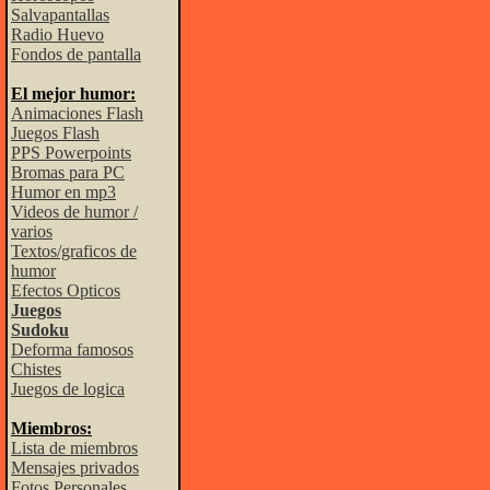
Salvapantallas
Radio Huevo
Fondos de pantalla
El mejor humor:
Animaciones Flash
Juegos Flash
PPS Powerpoints
Bromas para PC
Humor en mp3
Videos de humor /
varios
Textos/graficos de
humor
Efectos Opticos
Juegos
Sudoku
Deforma famosos
Chistes
Juegos de logica
Miembros:
Lista de miembros
Mensajes privados
Fotos Personales