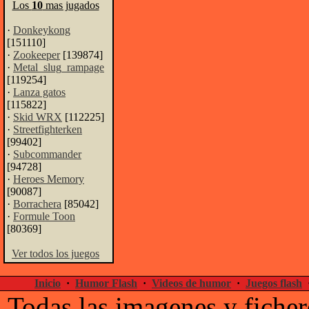
Los
10
mas jugados
·
Donkeykong
[151110]
·
Zookeeper
[139874]
·
Metal_slug_rampage
[119254]
·
Lanza gatos
[115822]
·
Skid WRX
[112225]
·
Streetfighterken
[99402]
·
Subcommander
[94728]
·
Heroes Memory
[90087]
·
Borrachera
[85042]
·
Formule Toon
[80369]
Ver todos los juegos
Inicio
·
Humor Flash
·
Videos de humor
·
Juegos flash
Todas las imagenes y ficher