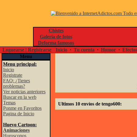
Chistes
Galeria de fotos
Deforma famosos
Loguearse | Registrarse
Inicio
·
Tu cuenta
·
Humor
·
Efecto
Menu
Menu principal:
Inicio
Registrate
FAQ: ¿Tienes
problemas?
Ver noticias anteriores
Buscar en la web
Temas
Ultimos 10 envíos de tengo600:
Ponme en Favoritos
Pagina de Inicio
Huevo Cartoon:
Animaciones
Horoscopos