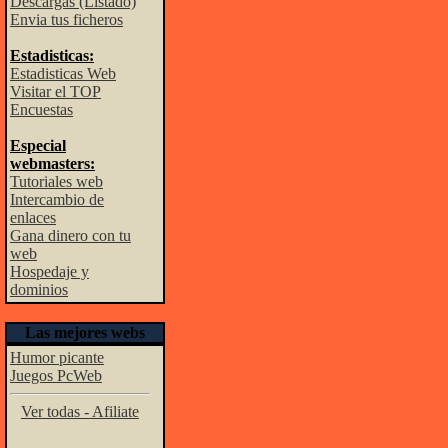
Descargas (Listado)
Envia tus ficheros
Estadisticas:
Estadisticas Web
Visitar el TOP
Encuestas
Especial
webmasters:
Tutoriales web
Intercambio de
enlaces
Gana dinero con tu
web
Hospedaje y
dominios
Las mejores webs
Humor picante
Juegos PcWeb
Ver todas - Afiliate