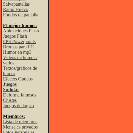
Salvapantallas
Radio Huevo
Fondos de pantalla
El mejor humor:
Animaciones Flash
Juegos Flash
PPS Powerpoints
Bromas para PC
Humor en mp3
Videos de humor /
varios
Textos/graficos de
humor
Efectos Opticos
Juegos
Sudoku
Deforma famosos
Chistes
Juegos de logica
Miembros:
Lista de miembros
Mensajes privados
Fotos Personales