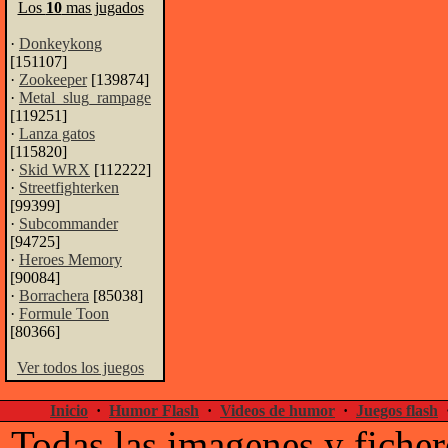
Los
10
mas jugados
·
Donkeykong
[151107]
·
Zookeeper
[139874]
·
Metal_slug_rampage
[119251]
·
Lanza gatos
[115820]
·
Skid WRX
[112222]
·
Streetfighterken
[99399]
·
Subcommander
[94725]
·
Heroes Memory
[90084]
·
Borrachera
[85038]
·
Formule Toon
[80366]
Ver todos los juegos
Inicio
·
Humor Flash
·
Videos de humor
·
Juegos flash
Todas las imagenes y ficher