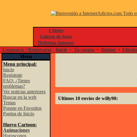
Chistes
Galeria de fotos
Deforma famosos
Loguearse | Registrarse
Inicio
·
Tu cuenta
·
Humor
·
Efecto
Menu
Menu principal:
Inicio
Registrate
FAQ: ¿Tienes
problemas?
Ver noticias anteriores
Buscar en la web
Ultimos 10 envíos de willy90:
Temas
Ponme en Favoritos
Pagina de Inicio
Huevo Cartoon:
Animaciones
Horoscopos