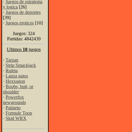
·
Juegos de estrategia
y logica
[26]
·
Juegos de deportes
[39]
·
Juegos eroticos
[10]
Juegos: 324
Partidas: 4842439
Ultimos
10
juegos
·
Tarzan
·
Strip Smackjack
·
Ruleta
·
Lanza gatos
·
Hexxagon
·
Boobs, butt, or
shoulder
·
Powerfox
newgrounds
·
Patineto
·
Formule Toon
·
Skid WRX