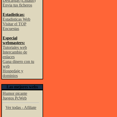
Descargas (Listado)
Envia tus ficheros
Estadisticas:
Estadisticas Web
Visitar el TOP
Encuestas
Especial
webmasters:
Tutoriales web
Intercambio de
enlaces
Gana dinero con tu
web
Hospedaje y
dominios
Las mejores webs
Humor picante
Juegos PcWeb
Ver todas - Afiliate