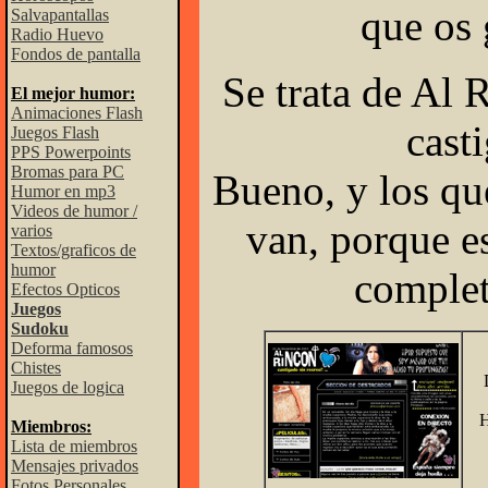
que os
Salvapantallas
Radio Huevo
Fondos de pantalla
Se trata de Al 
El mejor humor:
Animaciones Flash
cast
Juegos Flash
PPS Powerpoints
Bromas para PC
Bueno, y los qu
Humor en mp3
Videos de humor /
van, porque 
varios
Textos/graficos de
humor
complet
Efectos Opticos
Juegos
Sudoku
Deforma famosos
Chistes
Juegos de logica
H
Miembros:
Lista de miembros
Mensajes privados
Fotos Personales