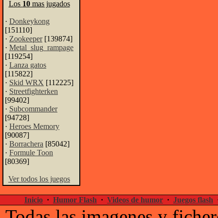
Los
10
mas jugados
·
Donkeykong
[151110]
·
Zookeeper
[139874]
·
Metal_slug_rampage
[119254]
·
Lanza gatos
[115822]
·
Skid WRX
[112225]
·
Streetfighterken
[99402]
·
Subcommander
[94728]
·
Heroes Memory
[90087]
·
Borrachera
[85042]
·
Formule Toon
[80369]
Ver todos los juegos
Inicio
·
Humor Flash
·
Videos de humor
·
Juegos flash
Todas las imagenes y ficher