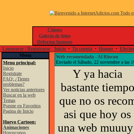
Chistes
Galeria de fotos
Deforma famosos
Loguearse | Registrarse
Inicio
·
Tu cuenta
·
Humor
·
Efecto
Menu
Web recomendada - Al Rincon
Enviado el Sábado, 22 noviembre a las 
Menu principal:
Inicio
Y ya hacia
Registrate
FAQ: ¿Tienes
bastante tiemp
problemas?
Ver noticias anteriores
Buscar en la web
que no os reco
Temas
Ponme en Favoritos
asi que hoy o
Pagina de Inicio
Huevo Cartoon:
una web muuuy 
Animaciones
Horoscopos