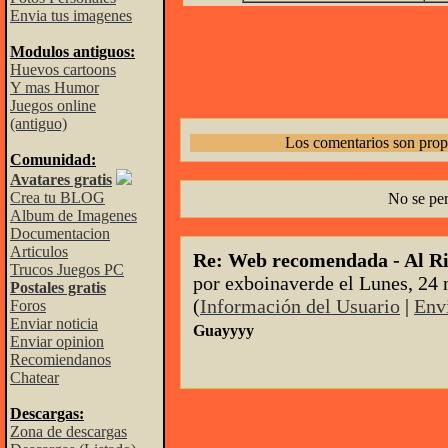
Envia tus imagenes
Modulos antiguos:
Huevos cartoons
Y mas Humor
Juegos online
(antiguo)
Los comentarios son prop
Comunidad:
Avatares gratis
Crea tu BLOG
No se pe
Album de Imagenes
Documentacion
Articulos
Re: Web recomendada - Al R
Trucos Juegos PC
por exboinaverde el Lunes, 24 
Postales gratis
(
Información del Usuario
|
Env
Foros
Enviar noticia
Guayyyy
Enviar opinion
Recomiendanos
Chatear
Descargas:
Zona de descargas