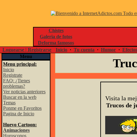
Chistes
Galeria de fotos
Deforma famosos
Loguearse | Registrarse
Inicio
·
Tu cuenta
·
Humor
·
Efecto
Menu
Truc
Menu principal:
Inicio
Registrate
FAQ: ¿Tienes
problemas?
Ver noticias anteriores
Buscar en la web
Visita la me
Temas
Trucos de j
Ponme en Favoritos
Pagina de Inicio
Huevo Cartoon:
Animaciones
Horoscopos