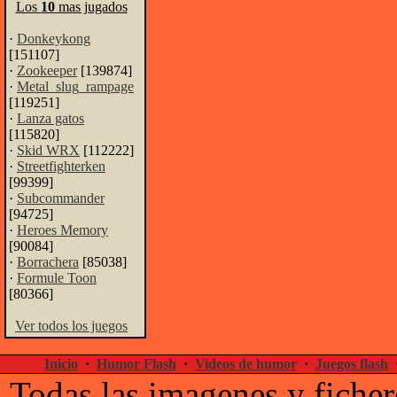
Los
10
mas jugados
·
Donkeykong
[151107]
·
Zookeeper
[139874]
·
Metal_slug_rampage
[119251]
·
Lanza gatos
[115820]
·
Skid WRX
[112222]
·
Streetfighterken
[99399]
·
Subcommander
[94725]
·
Heroes Memory
[90084]
·
Borrachera
[85038]
·
Formule Toon
[80366]
Ver todos los juegos
Inicio
·
Humor Flash
·
Videos de humor
·
Juegos flash
Todas las imagenes y ficher