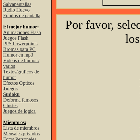
Salvapantallas
Radio Huevo
Fondos de pantalla
Por favor, sele
El mejor humor:
Animaciones Flash
los
Juegos Flash
PPS Powerpoints
Bromas para PC
Humor en mp3
Videos de humor /
varios
Textos/graficos de
humor
Efectos Opticos
Juegos
Sudoku
Deforma famosos
Chistes
Juegos de logica
Miembros:
Lista de miembros
Mensajes privados
Fotos Personales