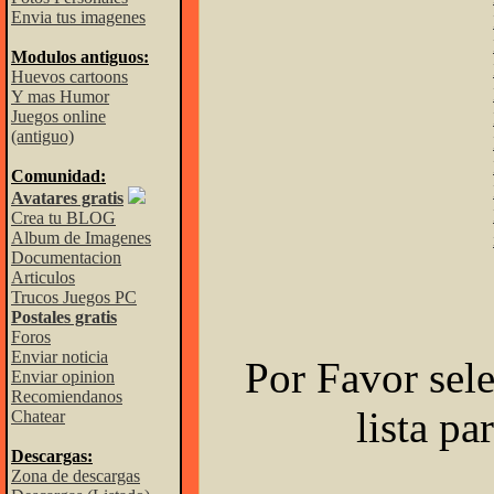
Envia tus imagenes
Modulos antiguos:
Huevos cartoons
Y mas Humor
Juegos online
(antiguo)
Comunidad:
Avatares gratis
Crea tu BLOG
Album de Imagenes
Documentacion
Articulos
Trucos Juegos PC
Postales gratis
Foros
Enviar noticia
Por Favor sele
Enviar opinion
Recomiendanos
lista pa
Chatear
Descargas:
Zona de descargas