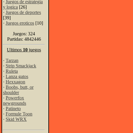
·
Juegos de estrategia
y logica
[26]
·
Juegos de deportes
[39]
·
Juegos eroticos
[10]
Juegos: 324
Partidas: 4842446
Ultimos
10
juegos
·
Tarzan
·
Strip Smackjack
·
Ruleta
·
Lanza gatos
·
Hexxagon
·
Boobs, butt, or
shoulder
·
Powerfox
newgrounds
·
Patineto
·
Formule Toon
·
Skid WRX