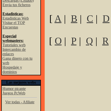
Descargas (Listado)
Envia tus ficheros
Estadisticas:
[
A
|
B
|
C
|
D
Estadisticas Web
Visitar el TOP
Encuestas
Especial
[
O
|
P
|
Q
|
R
webmasters:
Tutoriales web
Intercambio de
enlaces
Gana dinero con tu
web
Hospedaje y
dominios
Las mejores webs
Humor picante
Juegos PcWeb
Ver todas - Afiliate