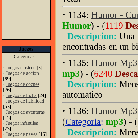
·
1134:
Humor - Curi
Humor
) - (
1119
Des
Descripcion:
Una l
encontradas en un b
Juegos
Categorias:
·
1135:
Humor Mp3 -
·
Juegos clasicos
[3]
mp3
) - (
6240
Descar
·
Juegos de accion
[89]
Descripcion:
Mens
·
Juegos de coches
[26]
automatico
·
Juegos de lucha
[24]
·
Juegos de habilidad
[53]
·
1136:
Humor Mp3 -
·
Juegos de aventuras
[15]
(
Categoria
:
mp3
) - (
·
Juegos infantiles
[23]
Descripcion:
Mens
·
Juegos de naves
[16]