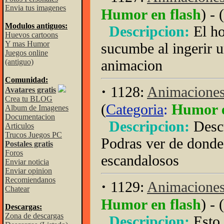
Envia tus imagenes
Humor en flash
) - (
Modulos antiguos:
Descripcion:
El h
Huevos cartoons
Y mas Humor
sucumbe al ingerir un
Juegos online
animacion
(antiguo)
Comunidad:
·
1128:
Animaciones 
Avatares gratis
Crea tu BLOG
(
Categoria
:
Humor e
Album de Imagenes
Documentacion
Descripcion:
Desc
Articulos
Trucos Juegos PC
Podras ver de dond
Postales gratis
Foros
escandalosos
Enviar noticia
Enviar opinion
Recomiendanos
·
1129:
Animaciones
Chatear
Humor en flash
) - (
Descargas:
Zona de descargas
Descripcion:
Esto