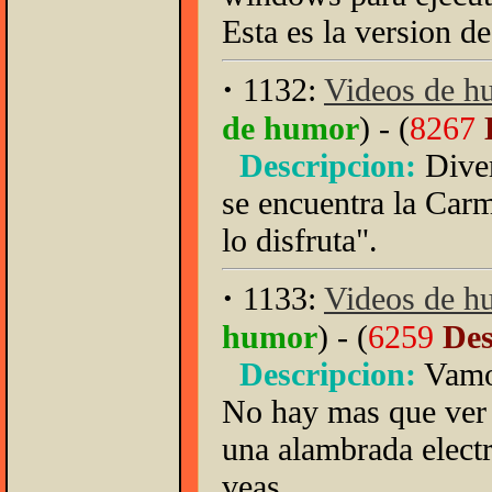
Esta es la version d
·
1132:
Videos de hu
de humor
) - (
8267
D
Descripcion:
Diver
se encuentra la Car
lo disfruta".
·
1133:
Videos de h
humor
) - (
6259
Des
Descripcion:
Vamos
No hay mas que ver a
una alambrada electr
veas.