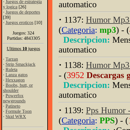
·
Juegos de estrategia
automatico
y logica
[26]
·
Juegos de deportes
·
[39]
1137:
Humor Mp3 -
·
Juegos eroticos
[10]
(
Categoria
:
mp3
) - (
Juegos: 324
Descripcion:
Mens
Partidas: 4843305
automatico
Ultimos
10
juegos
·
Tarzan
·
1138:
Humor Mp3 -
·
Strip Smackjack
·
Ruleta
- (
3952
Descargas g
·
Lanza gatos
·
Hexxagon
Descripcion:
Mens
·
Boobs, butt, or
shoulder
automatico
·
Powerfox
newgrounds
·
Patineto
·
1139:
Pps Humor -
·
Formule Toon
·
Skid WRX
(
Categoria
:
PPS
) - (