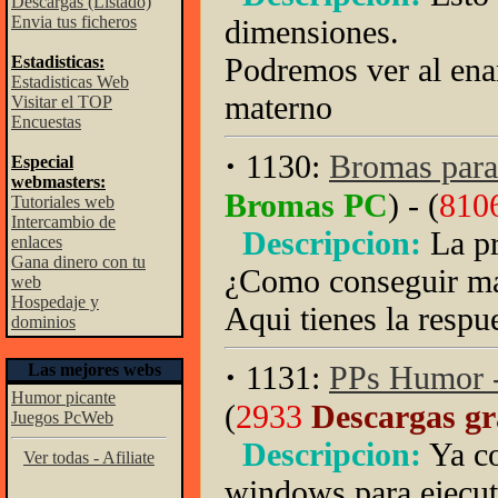
Descargas (Listado)
Envia tus ficheros
dimensiones.
Podremos ver al enan
Estadisticas:
Estadisticas Web
materno
Visitar el TOP
Encuestas
·
1130:
Bromas para
Especial
webmasters:
Bromas PC
) - (
810
Tutoriales web
Intercambio de
Descripcion:
La p
enlaces
Gana dinero con tu
¿Como conseguir ma
web
Hospedaje y
Aqui tienes la respu
dominios
·
1131:
PPs Humor -
Las mejores webs
Humor picante
(
2933
Descargas gr
Juegos PcWeb
Descripcion:
Ya co
Ver todas - Afiliate
windows para ejecuti