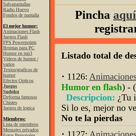
Salvapantallas
Radio Huevo
Pincha
aquí
Fondos de pantalla
registr
El mejor humor:
Animaciones Flash
Juegos Flash
PPS Powerpoints
Bromas para PC
Listado total de de
Humor en mp3
Videos de humor /
varios
Textos/graficos de
·
1126:
Animaciones 
humor
Efectos Opticos
Humor en flash
) - (
Juegos
Sudoku
Descripcion:
¿Tu 
Deforma famosos
Chistes
Si lo es, mejor no v
Juegos de logica
No te la pierdas
Miembros:
Lista de miembros
Mensajes privados
·
1127:
Animaciones 
Fotos Personales