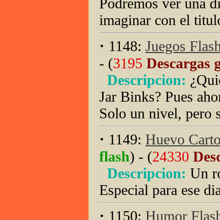
Podremos ver una di
imaginar con el titul
·
1148:
Juegos Flas
- (
3195
Descargas g
Descripcion:
¿Qui
Jar Binks? Pues ahor
Solo un nivel, pero 
·
1149:
Huevo Carto
flash
) - (
24330
Desc
Descripcion:
Un r
Especial para ese d
·
1150:
Humor Flash