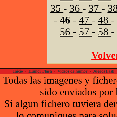
35
-
36
-
37
-
3
-
46
-
47
-
48
-
56
-
57
-
58
-
Volver
Inicio
·
Humor Flash
·
Videos de humor
·
Juegos flash
Todas las imagenes y ficher
sido enviados por 
Si algun fichero tuviera d
lo comuniques para solu