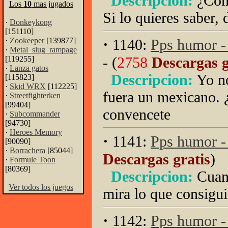
Descripcion:
¿Com
Los
10
mas jugados
Si lo quieres saber, 
·
Donkeykong
[151110]
·
·
Zookeeper
[139877]
1140:
Pps humor - 
·
Metal_slug_rampage
- (
2758
Descargas g
[119255]
·
Lanza gatos
Descripcion:
Yo no
[115823]
·
Skid WRX
[112225]
fuera un mexicano. ¿
·
Streetfighterken
[99404]
convencete
·
Subcommander
[94730]
·
Heroes Memory
·
1141:
Pps humor -
[90090]
·
Borrachera
[85044]
Descargas gratis
)
·
Formule Toon
[80369]
Descripcion:
Cuan
Ver todos los juegos
mira lo que consigu
·
1142:
Pps humor 