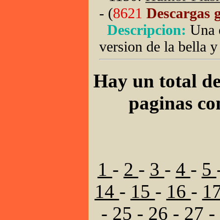
- (
8621
Descargas g
Descripcion:
Una 
version de la bella y
Hay un total de
paginas co
1
-
2
-
3
-
4
-
5
14
-
15
-
16
-
1
-
25
-
26
-
27
-