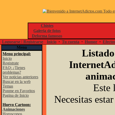
Chistes
Galeria de fotos
Deforma famosos
Loguearse | Registrarse
Inicio
·
Tu cuenta
·
Humor
·
Efecto
Menu
Listado
Menu principal:
Inicio
InternetAd
Registrate
FAQ: ¿Tienes
problemas?
animac
Ver noticias anteriores
Buscar en la web
Este 
Temas
Ponme en Favoritos
Pagina de Inicio
Necesitas estar
Huevo Cartoon:
Animaciones
Horoscopos