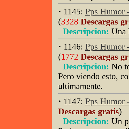
·
1145:
Pps Humor -
(
3328
Descargas gr
Descripcion:
Una 
·
1146:
Pps Humor - 
(
1772
Descargas gr
Descripcion:
No to
Pero viendo esto, c
ultimamente.
·
1147:
Pps Humor -
Descargas gratis
)
Descripcion:
Un p