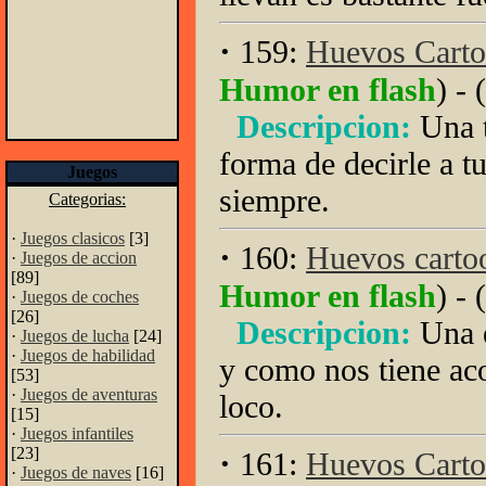
·
159:
Huevos Carto
Humor en flash
) - (
Descripcion:
Una 
forma de decirle a tu
Juegos
siempre.
Categorias:
·
Juegos clasicos
[3]
·
160:
Huevos carto
·
Juegos de accion
[89]
Humor en flash
) - (
·
Juegos de coches
[26]
Descripcion:
Una 
·
Juegos de lucha
[24]
·
Juegos de habilidad
y como nos tiene ac
[53]
·
Juegos de aventuras
loco.
[15]
·
Juegos infantiles
[23]
·
161:
Huevos Carto
·
Juegos de naves
[16]