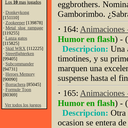
eggbrothers. Nomina
Los
10
mas jugados
Gamborimbo. ¿Sabras
·
Donkeykong
[151110]
·
Zookeeper
[139878]
·
164:
Animaciones 
·
Metal_slug_rampage
[119255]
Humor en flash
) - (
·
Lanza gatos
[115825]
Descripcion:
Una 
·
Skid WRX
[112225]
·
Streetfighterken
timotines, y su prim
[99405]
·
Subcommander
marquen una excelen
[94731]
·
Heroes Memory
suspense hasta el fin
[90090]
·
Borrachera
[85045]
·
Formule Toon
·
165:
Animaciones -
[80369]
Humor en flash
) - (
Ver todos los juegos
Descripcion:
Otra
ocasion se entera d