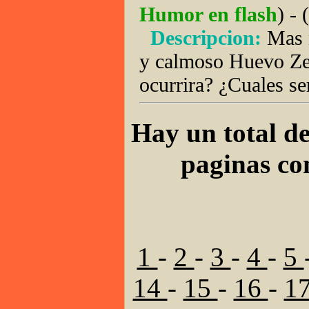
Humor en flash
) - (
Descripcion:
Mas 
y calmoso Huevo Zen
ocurrira? ¿Cuales s
Hay un total de
paginas co
1
-
2
-
3
-
4
-
5
14
-
15
-
16
-
1