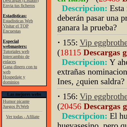
Descargas (Listado)
Envia tus ficheros
Descripcion:
Esta
deberán pasar una pr
Estadisticas:
Estadisticas Web
ganara la prueba?
Visitar el TOP
Encuestas
·
155:
Vip eggbrothe
Especial
webmasters:
(
18115
Descargas g
Tutoriales web
Intercambio de
Descripcion:
Y aho
enlaces
Gana dinero con tu
extrañas nominacion
web
Hospedaje y
Ines, ¿quien saldra?
dominios
·
156:
Vip eggbrothe
Las mejores webs
Humor picante
(
20456
Descargas g
Juegos PcWeb
Descripcion:
El h
Ver todas - Afiliate
huevasesino, pero q