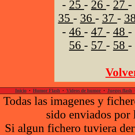
-
25
-
26
-
27
-
35
-
36
-
37
-
3
-
46
-
47
-
48
-
56
-
57
-
58
-
Volver
Inicio
·
Humor Flash
·
Videos de humor
·
Juegos flash
Todas las imagenes y ficher
sido enviados por 
Si algun fichero tuviera d