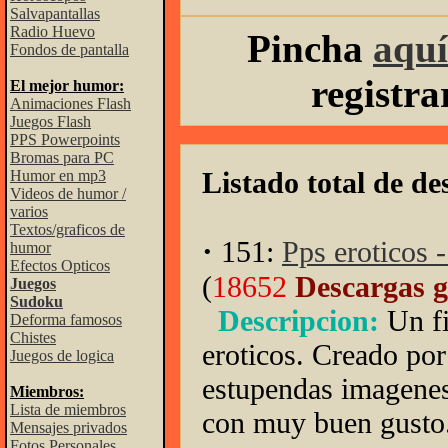
Salvapantallas
Radio Huevo
Pincha
aquí
Fondos de pantalla
registr
El mejor humor:
Animaciones Flash
Juegos Flash
PPS Powerpoints
Bromas para PC
Listado total de de
Humor en mp3
Videos de humor /
varios
Textos/graficos de
·
151:
Pps eroticos 
humor
Efectos Opticos
(
18652
Descargas g
Juegos
Sudoku
Descripcion:
Un f
Deforma famosos
Chistes
eroticos. Creado por
Juegos de logica
estupendas imagene
Miembros:
Lista de miembros
con muy buen gusto
Mensajes privados
Fotos Personales