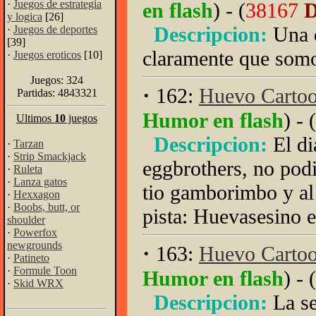
·
Juegos de estrategia
en flash
) - (
38167
D
y logica
[26]
Descripcion:
Una d
·
Juegos de deportes
[39]
claramente que som
·
Juegos eroticos
[10]
Juegos: 324
·
162:
Huevo Cartoon
Partidas: 4843321
Humor en flash
) - (
Ultimos
10
juegos
Descripcion:
El di
·
Tarzan
·
Strip Smackjack
eggbrothers, no pod
·
Ruleta
·
Lanza gatos
tio gamborimbo y al
·
Hexxagon
·
Boobs, butt, or
pista: Huevasesino 
shoulder
·
Powerfox
newgrounds
·
163:
Huevo Cartoo
·
Patineto
·
Formule Toon
Humor en flash
) - (
·
Skid WRX
Descripcion:
La se