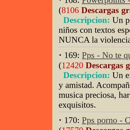
(
8106
Descargas gr
Descripcion:
Un p
niños con textos esp
NUNCA la violencia 
·
169:
Pps - No te qu
(
12420
Descargas g
Descripcion:
Un e
y amistad. Acompaña
musica preciosa, har
exquisitos.
·
170:
Pps porno - C