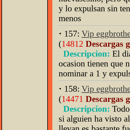
y lo expulsan sin te
menos
·
157:
Vip eggbrothe
(
14812
Descargas g
Descripcion:
El di
ocasion tienen que n
nominar a 1 y expuls
·
158:
Vip eggbrothe
(
14471
Descargas g
Descripcion:
Todos
si alguien ha visto a
llevan es bastante fu