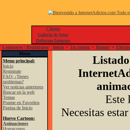
Chistes
Galeria de fotos
Deforma famosos
Loguearse | Registrarse
Inicio
·
Tu cuenta
·
Humor
·
Efecto
Menu
Listado
Menu principal:
Inicio
InternetAd
Registrate
FAQ: ¿Tienes
problemas?
animac
Ver noticias anteriores
Buscar en la web
Este 
Temas
Ponme en Favoritos
Pagina de Inicio
Necesitas estar
Huevo Cartoon:
Animaciones
Horoscopos