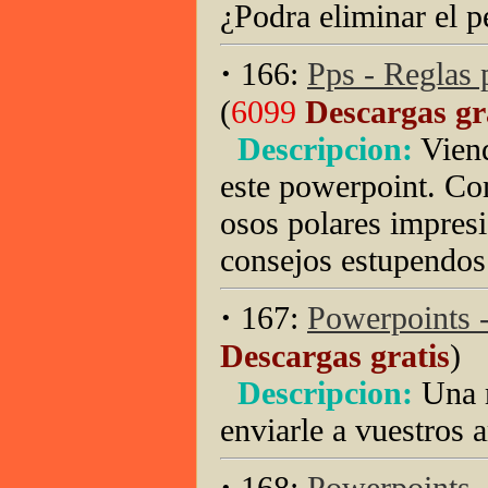
¿Podra eliminar el 
·
166:
Pps - Reglas 
(
6099
Descargas gr
Descripcion:
Viend
este powerpoint. Co
osos polares impresi
consejos estupendos
·
167:
Powerpoints -
Descargas gratis
)
Descripcion:
Una 
enviarle a vuestros
·
168:
Powerpoints 