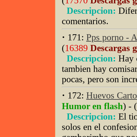
(
17570
Descargas g
Descripcion:
Difer
comentarios.
·
171:
Pps porno - Ar
(
16389
Descargas g
Descripcion:
Hay c
tambien hay comisar
pocas, pero son incr
·
172:
Huevos Carto
Humor en flash
) - (
Descripcion:
El t
solos en el confesio