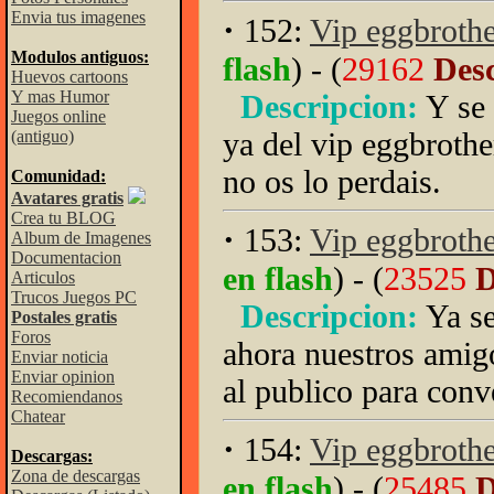
Envia tus imagenes
·
152:
Vip eggbrothe
Modulos antiguos:
flash
) - (
29162
Desc
Huevos cartoons
Y mas Humor
Descripcion:
Y se
Juegos online
ya del vip eggbroth
(antiguo)
no os lo perdais.
Comunidad:
Avatares gratis
Crea tu BLOG
·
153:
Vip eggbrothe
Album de Imagenes
Documentacion
en flash
) - (
23525
D
Articulos
Trucos Juegos PC
Descripcion:
Ya se
Postales gratis
Foros
ahora nuestros amig
Enviar noticia
Enviar opinion
al publico para conv
Recomiendanos
Chatear
·
154:
Vip eggbrothe
Descargas:
Zona de descargas
en flash
) - (
25485
D