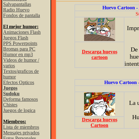
Salvapantallas
Huevo Cartoon -
Radio Huevo
S
Fondos de pantalla
El mejor humor:
Impr
Animaciones Flash
Juegos Flash
PPS Powerpoints
De 
Bromas para PC
Descarga huevos
Humor en mp3
hue
cartoon
Videos de humor /
inten
varios
Textos/graficos de
humor
Efectos Opticos
Huevo Cartoon 
Juegos
Sudoku
Deforma famosos
La 
Chistes
Juegos de logica
Hu
Descarga huevos
Miembros:
Cartoon
Lista de miembros
Mensajes privados
Fotos Personales