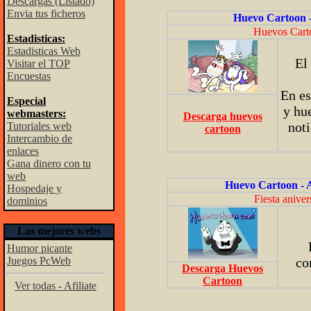
Descargas (Listado)
Envia tus ficheros
Huevo Cartoon 
Huevos Carto
Estadisticas:
Estadisticas Web
El
Visitar el TOP
Encuestas
En es
Especial
y hu
webmasters:
Descarga huevos
noti
Tutoriales web
cartoon
Intercambio de
enlaces
Gana dinero con tu
web
Huevo Cartoon - 
Hospedaje y
Fiesta aniver
dominios
Las mejores webs
Humor picante
Juegos PcWeb
co
Descarga Huevos
Cartoon
Ver todas - Afiliate