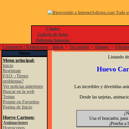
Chistes
Galeria de fotos
Deforma famosos
Loguearse | Registrarse
Inicio
·
Tu cuenta
·
Humor
·
Efecto
Menu
Listando de 
Menu principal:
Inicio
Huevo Car
Registrate
FAQ: ¿Tienes
problemas?
Ver noticias anteriores
Las increibles y divertidas a
Buscar en la web
Temas
Desde las tarjetas, animaci
Ponme en Favoritos
Pagina de Inicio
¿N
Huevo Cartoon:
Usa el buscador, para
Animaciones
¡Prueba a 
Horoscopos