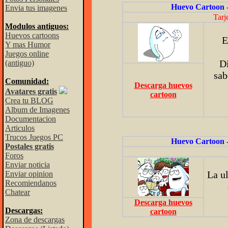
Huevo Cartoon 
Envia tus imagenes
Tarj
Modulos antiguos:
Huevos cartoons
E
Y mas Humor
Juegos online
Di
(antiguo)
sab
Comunidad:
Descarga huevos
Avatares gratis
cartoon
Crea tu BLOG
Album de Imagenes
Documentacion
Articulos
Trucos Juegos PC
Huevo Cartoon 
Postales gratis
Foros
Enviar noticia
La u
Enviar opinion
Recomiendanos
Chatear
Descarga huevos
Descargas:
cartoon
Zona de descargas