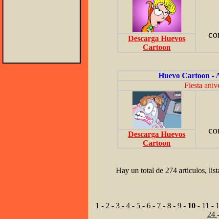
co
Descarga Huevos
Cartoon
Huevo Cartoon - 
Fiesta aniv
co
Descarga Huevos
Cartoon
Hay un total de 274 articulos, lis
1
-
2
-
3
-
4
-
5
-
6
-
7
-
8
-
9
-
10
-
11
-
24