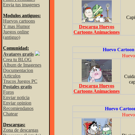
Envia tus imagenes
Modulos antiguos:
Capi
Huevos cartoons
Y mas Humor
Descarga Huevos
Juegos online
Cartoons Animaciones
(antiguo)
Comunidad:
Huevo Cartoon 
Avatares gratis
Huevo 
Crea tu BLOG
Album de Imagenes
Documentacion
Articulos
Cuida
Trucos Juegos PC
cap
Descarga Huevos
Postales gratis
Cartoons Animaciones
Foros
Enviar noticia
Enviar opinion
Recomiendanos
Huevo Cartoon
Chatear
Huevo 
Descargas:
Zona de descargas