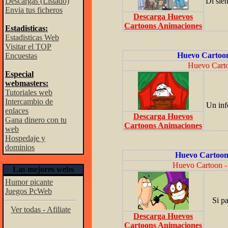
Descargas (Listado)
Di siem
Envia tus ficheros
Descarga Huevos
Cartoons Animaciones
Estadisticas:
Estadisticas Web
Visitar el TOP
Huevo Cartoon
Encuestas
Huevo Carto
Especial
webmasters:
Tutoriales web
Intercambio de
Un inf
enlaces
Descarga Huevos
Gana dinero con tu
Cartoons Animaciones
web
Hospedaje y
dominios
Huevo Cartoon
Huevo Cartoon -
Las mejores webs
Humor picante
Juegos PcWeb
Si p
Ver todas - Afiliate
Descarga Huevos
Cartoons Animaciones