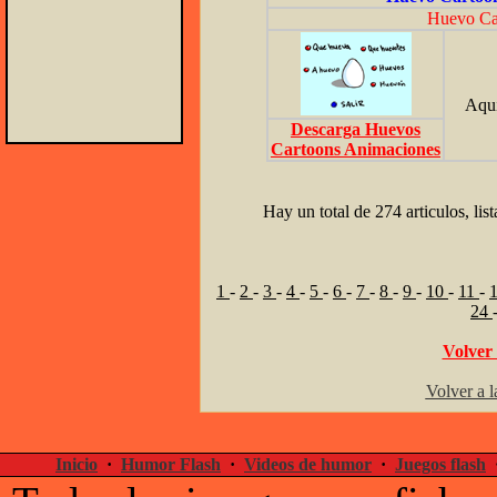
Huevo Ca
Aqui
Descarga Huevos
Cartoons Animaciones
Hay un total de 274 articulos, lis
1
-
2
-
3
-
4
-
5
-
6
-
7
-
8
-
9
-
10
-
11
-
24
Volver 
Volver a l
Inicio
·
Humor Flash
·
Videos de humor
·
Juegos flash