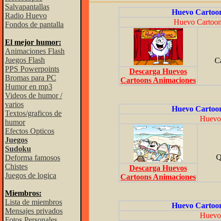
Salvapantallas
Huevo Cartoon
Radio Huevo
Huevo Cartoon 
Fondos de pantalla
El mejor humor:
Animaciones Flash
Juegos Flash
Ca
PPS Powerpoints
Descarga Huevos
Bromas para PC
Cartoons Animaciones
Humor en mp3
Videos de humor /
varios
Huevo Cartoon
Textos/graficos de
Huevo 
humor
Efectos Opticos
Juegos
Sudoku
Q
Deforma famosos
Chistes
Descarga Huevos
Juegos de logica
Cartoons Animaciones
Miembros:
Lista de miembros
Huevo Cartoon
Mensajes privados
Huevo 
Fotos Personales