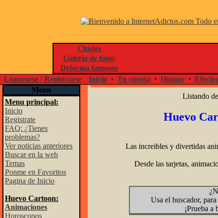
Chistes
Galeria de fotos
Deforma famosos
Loguearse | Registrarse
Inicio
·
Tu cuenta
·
Humor
·
Efecto
Menu
Listando de 
Menu principal:
Inicio
Huevo Car
Registrate
FAQ: ¿Tienes
problemas?
Ver noticias anteriores
Las increibles y divertidas a
Buscar en la web
Temas
Desde las tarjetas, animaci
Ponme en Favoritos
Pagina de Inicio
¿N
Huevo Cartoon:
Usa el buscador, para
Animaciones
¡Prueba a 
Horoscopos