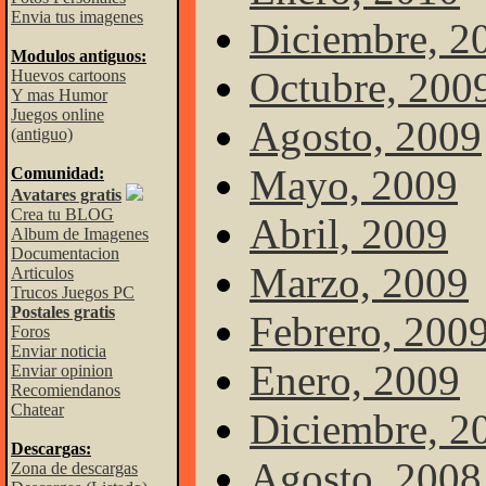
Envia tus imagenes
Diciembre, 2
Modulos antiguos:
Octubre, 200
Huevos cartoons
Y mas Humor
Juegos online
Agosto, 2009
(antiguo)
Mayo, 2009
Comunidad:
Avatares gratis
Crea tu BLOG
Abril, 2009
Album de Imagenes
Documentacion
Marzo, 2009
Articulos
Trucos Juegos PC
Postales gratis
Febrero, 200
Foros
Enviar noticia
Enero, 2009
Enviar opinion
Recomiendanos
Chatear
Diciembre, 2
Descargas:
Agosto, 2008
Zona de descargas