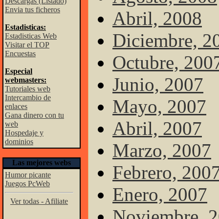
Descargas (Listado)
Envia tus ficheros
Abril, 2008
Estadisticas:
Diciembre, 2
Estadisticas Web
Visitar el TOP
Encuestas
Octubre, 200
Especial
Junio, 2007
webmasters:
Tutoriales web
Intercambio de
Mayo, 2007
enlaces
Gana dinero con tu
Abril, 2007
web
Hospedaje y
dominios
Marzo, 2007
Las mejores webs
Febrero, 200
Humor picante
Juegos PcWeb
Enero, 2007
Ver todas - Afiliate
Noviembre, 