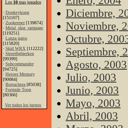
Enero, 2004
Los
10
mas jugados
Diciembre, 2
·
Donkeykong
[151107]
Noviembre, 
·
Zookeeper
[139874]
·
Metal_slug_rampage
[119251]
Octubre, 200
·
Lanza gatos
[115820]
Septiembre, 
·
Skid WRX
[112222]
·
Streetfighterken
[99399]
Agosto, 2003
·
Subcommander
[94725]
Julio, 2003
·
Heroes Memory
[90084]
·
Borrachera
[85038]
Junio, 2003
·
Formule Toon
[80366]
Mayo, 2003
Ver todos los juegos
Abril, 2003