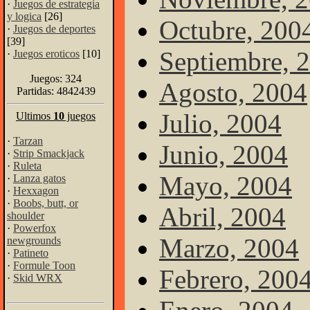
·
Juegos de estrategia
y logica
[26]
Octubre, 200
·
Juegos de deportes
[39]
Septiembre, 
·
Juegos eroticos
[10]
Juegos: 324
Agosto, 2004
Partidas: 4842439
Julio, 2004
Ultimos
10
juegos
·
Tarzan
Junio, 2004
·
Strip Smackjack
·
Ruleta
Mayo, 2004
·
Lanza gatos
·
Hexxagon
·
Boobs, butt, or
Abril, 2004
shoulder
·
Powerfox
Marzo, 2004
newgrounds
·
Patineto
·
Formule Toon
Febrero, 200
·
Skid WRX