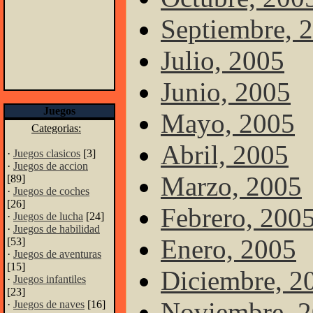
Septiembre, 
Julio, 2005
Junio, 2005
Juegos
Mayo, 2005
Categorias:
Abril, 2005
·
Juegos clasicos
[3]
·
Juegos de accion
Marzo, 2005
[89]
·
Juegos de coches
[26]
Febrero, 200
·
Juegos de lucha
[24]
·
Juegos de habilidad
Enero, 2005
[53]
·
Juegos de aventuras
[15]
Diciembre, 2
·
Juegos infantiles
[23]
Noviembre, 
·
Juegos de naves
[16]