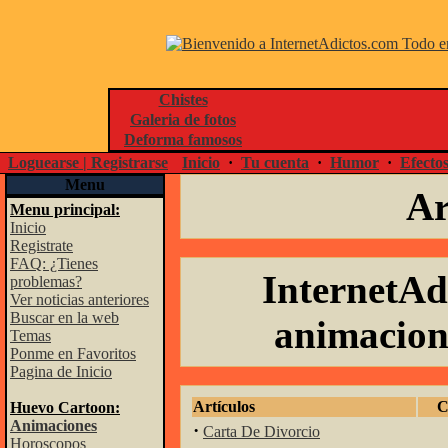
Chistes
Galeria de fotos
Deforma famosos
Loguearse | Registrarse
Inicio
·
Tu cuenta
·
Humor
·
Efecto
Menu
Ar
Menu principal:
Inicio
Registrate
FAQ: ¿Tienes
InternetAd
problemas?
Ver noticias anteriores
Buscar en la web
animacione
Temas
Ponme en Favoritos
Pagina de Inicio
Artículos
C
Huevo Cartoon:
Animaciones
·
Carta De Divorcio
Horoscopos