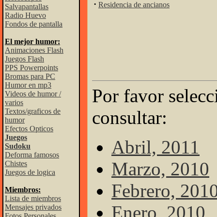
·
Residencia de ancianos
Salvapantallas
Radio Huevo
Fondos de pantalla
El mejor humor:
Animaciones Flash
Juegos Flash
PPS Powerpoints
Bromas para PC
Humor en mp3
Por favor selecc
Videos de humor /
varios
Textos/graficos de
consultar:
humor
Efectos Opticos
Juegos
Abril, 2011
Sudoku
Deforma famosos
Marzo, 2010
Chistes
Juegos de logica
Febrero, 201
Miembros:
Lista de miembros
Enero, 2010
Mensajes privados
Fotos Personales